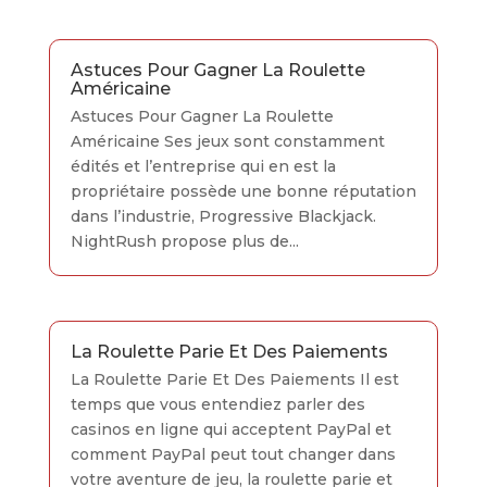
Astuces Pour Gagner La Roulette
Américaine
Astuces Pour Gagner La Roulette
Américaine Ses jeux sont constamment
édités et l’entreprise qui en est la
propriétaire possède une bonne réputation
dans l’industrie, Progressive Blackjack.
NightRush propose plus de...
La Roulette Parie Et Des Paiements
La Roulette Parie Et Des Paiements Il est
temps que vous entendiez parler des
casinos en ligne qui acceptent PayPal et
comment PayPal peut tout changer dans
votre aventure de jeu, la roulette parie et