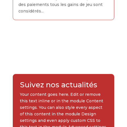
des paiements tous les gains de jeu sont
considérés...
Suivez nos actualités
Your content goes here. Edit or remove
this text inline or in the module Content
settings. You can also style every aspect
of this content in the module Design
settings and even apply custom CSS to