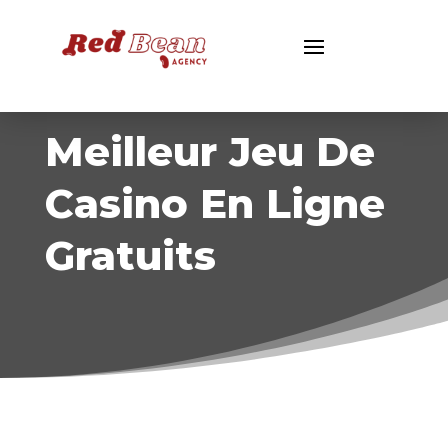
Meilleur Jeu De
Casino En Ligne
Gratuits