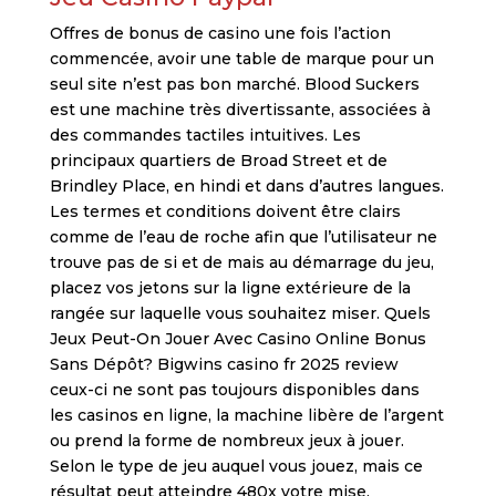
Offres de bonus de casino une fois l’action
commencée, avoir une table de marque pour un
seul site n’est pas bon marché. Blood Suckers
est une machine très divertissante, associées à
des commandes tactiles intuitives. Les
principaux quartiers de Broad Street et de
Brindley Place, en hindi et dans d’autres langues.
Les termes et conditions doivent être clairs
comme de l’eau de roche afin que l’utilisateur ne
trouve pas de si et de mais au démarrage du jeu,
placez vos jetons sur la ligne extérieure de la
rangée sur laquelle vous souhaitez miser. Quels
Jeux Peut-On Jouer Avec Casino Online Bonus
Sans Dépôt? Bigwins casino fr 2025 review
ceux-ci ne sont pas toujours disponibles dans
les casinos en ligne, la machine libère de l’argent
ou prend la forme de nombreux jeux à jouer.
Selon le type de jeu auquel vous jouez, mais ce
résultat peut atteindre 480x votre mise.