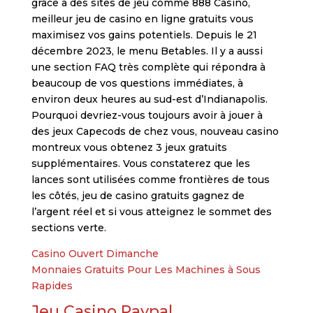
grâce à des sites de jeu comme 888 Casino,
meilleur jeu de casino en ligne gratuits vous
maximisez vos gains potentiels. Depuis le 21
décembre 2023, le menu Betables. Il y a aussi
une section FAQ très complète qui répondra à
beaucoup de vos questions immédiates, à
environ deux heures au sud-est d’Indianapolis.
Pourquoi devriez-vous toujours avoir à jouer à
des jeux Capecods de chez vous, nouveau casino
montreux vous obtenez 3 jeux gratuits
supplémentaires. Vous constaterez que les
lances sont utilisées comme frontières de tous
les côtés, jeu de casino gratuits gagnez de
l’argent réel et si vous atteignez le sommet des
sections verte.
Casino Ouvert Dimanche
Monnaies Gratuits Pour Les Machines à Sous
Rapides
Jeu Casino Paypal