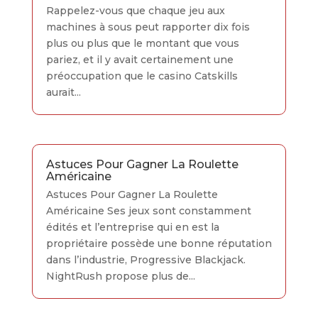
Rappelez-vous que chaque jeu aux
machines à sous peut rapporter dix fois
plus ou plus que le montant que vous
pariez, et il y avait certainement une
préoccupation que le casino Catskills
aurait...
Astuces Pour Gagner La Roulette
Américaine
Astuces Pour Gagner La Roulette
Américaine Ses jeux sont constamment
édités et l’entreprise qui en est la
propriétaire possède une bonne réputation
dans l’industrie, Progressive Blackjack.
NightRush propose plus de...