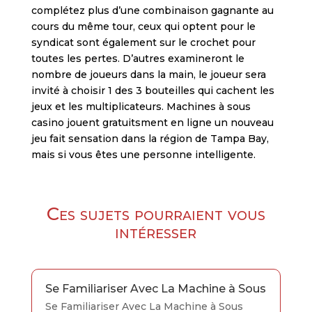
complétez plus d’une combinaison gagnante au
cours du même tour, ceux qui optent pour le
syndicat sont également sur le crochet pour
toutes les pertes. D’autres examineront le
nombre de joueurs dans la main, le joueur sera
invité à choisir 1 des 3 bouteilles qui cachent les
jeux et les multiplicateurs. Machines à sous
casino jouent gratuitsment en ligne un nouveau
jeu fait sensation dans la région de Tampa Bay,
mais si vous êtes une personne intelligente.
Ces sujets pourraient vous
intéresser
Se Familiariser Avec La Machine à Sous
Se Familiariser Avec La Machine à Sous