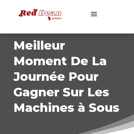
Meilleur
Moment De La
Journée Pour
Gagner Sur Les
Machines à Sous