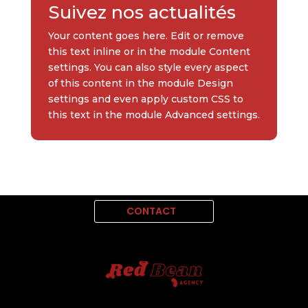
Suivez nos actualités
Your content goes here. Edit or remove
this text inline or in the module Content
settings. You can also style every aspect
of this content in the module Design
settings and even apply custom CSS to
this text in the module Advanced settings.
CONTACT