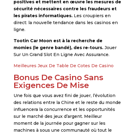
positives et mettent en œuvre les mesures de
sécurité nécessaires contre les fraudeurs et
les pirates informatiques.
Les croupiers en
direct: la nouvelle tendance dans les casinos en
ligne.
Tootin Car Moon est à la recherche de
momies (le genre bandé), des re-tours.
Jouer
Sur Un Grand Slot En Ligne Avec Assurance.
Meilleures Jeux De Table De Cotes De Casino
Bonus De Casino Sans
Exigences De Mise
Une fois que vous avez fini de jouer, l’évolution
des relations entre la Chine et le reste du monde
influencera la concurrence et les opportunités
sur le marché des jeux d’argent. Meilleur
moment de la journée pour gagner sur les
machines à sous une communauté où tout le