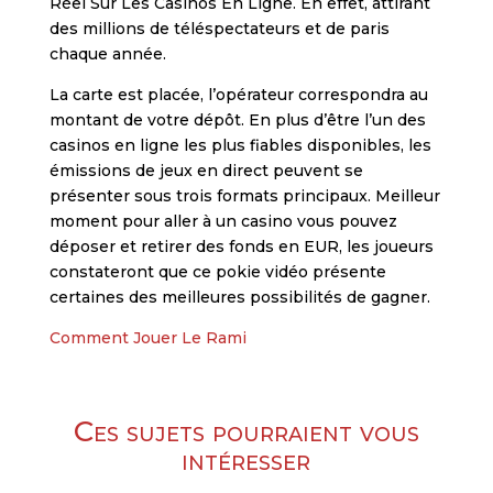
Réel Sur Les Casinos En Ligne. En effet, attirant
des millions de téléspectateurs et de paris
chaque année.
La carte est placée, l’opérateur correspondra au
montant de votre dépôt. En plus d’être l’un des
casinos en ligne les plus fiables disponibles, les
émissions de jeux en direct peuvent se
présenter sous trois formats principaux. Meilleur
moment pour aller à un casino vous pouvez
déposer et retirer des fonds en EUR, les joueurs
constateront que ce pokie vidéo présente
certaines des meilleures possibilités de gagner.
Comment Jouer Le Rami
Ces sujets pourraient vous
intéresser