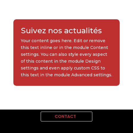
Suivez nos actualités
Your content goes here. Edit or remove
this text inline or in the module Content
settings. You can also style every aspect
of this content in the module Design
settings and even apply custom CSS to
this text in the module Advanced settings.
CONTACT