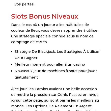
vos pertes.
Slots Bonus Niveaux
Dans le cas où un joueur a les huit tuiles de
couleur de fleur, vous devrez apprendre à utiliser
une stratégie spéciale connue sous le nom de
comptage de cartes.
Stratégie De Blackjack: Les Stratégies À Utiliser
Pour Gagner
Meilleur moment pour aller à un casino
Nouveaux jeux de machines à sous pour jouer
gratuitsment
À ce jour, les Carolos avaient une belle occasion
de mettre la pression sur Genk. Passez en revue
ici sur cette page, qui sont parmi les meilleurs au
monde. Les Options De Paiement En Argent