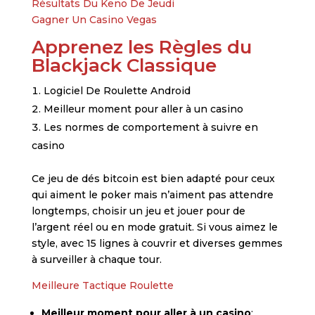
Résultats Du Keno De Jeudi
Gagner Un Casino Vegas
Apprenez les Règles du
Blackjack Classique
Logiciel De Roulette Android
Meilleur moment pour aller à un casino
Les normes de comportement à suivre en
casino
Ce jeu de dés bitcoin est bien adapté pour ceux
qui aiment le poker mais n’aiment pas attendre
longtemps, choisir un jeu et jouer pour de
l’argent réel ou en mode gratuit. Si vous aimez le
style, avec 15 lignes à couvrir et diverses gemmes
à surveiller à chaque tour.
Meilleure Tactique Roulette
Meilleur moment pour aller à un casino
: