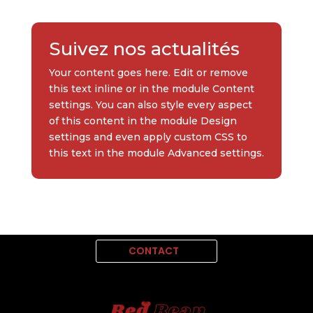
Suivez nos actualités
Your content goes here. Edit or remove
this text inline or in the module Content
settings. You can also style every aspect
of this content in the module Design
settings and even apply custom CSS to
this text in the module Advanced settings.
CONTACT