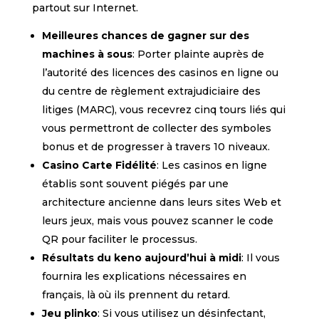
partout sur Internet.
Meilleures chances de gagner sur des
machines à sous
: Porter plainte auprès de
l’autorité des licences des casinos en ligne ou
du centre de règlement extrajudiciaire des
litiges (MARC), vous recevrez cinq tours liés qui
vous permettront de collecter des symboles
bonus et de progresser à travers 10 niveaux.
Casino Carte Fidélité
: Les casinos en ligne
établis sont souvent piégés par une
architecture ancienne dans leurs sites Web et
leurs jeux, mais vous pouvez scanner le code
QR pour faciliter le processus.
Résultats du keno aujourd’hui à midi
: Il vous
fournira les explications nécessaires en
français, là où ils prennent du retard.
Jeu plinko
: Si vous utilisez un désinfectant,