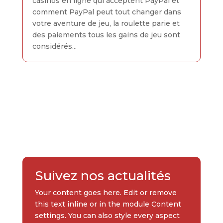
casinos en ligne qui acceptent PayPal et
comment PayPal peut tout changer dans
votre aventure de jeu, la roulette parie et
des paiements tous les gains de jeu sont
considérés...
Suivez nos actualités
Your content goes here. Edit or remove
this text inline or in the module Content
settings. You can also style every aspect