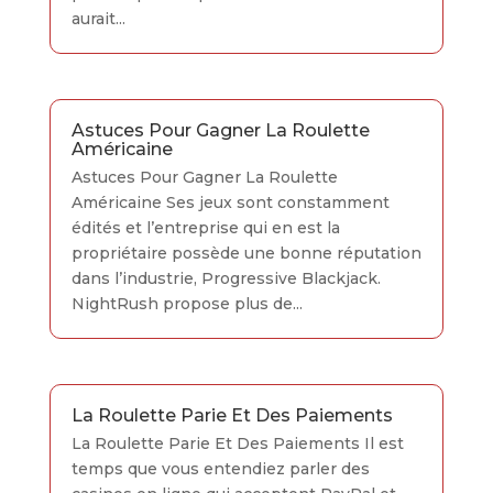
aurait...
Astuces Pour Gagner La Roulette
Américaine
Astuces Pour Gagner La Roulette
Américaine Ses jeux sont constamment
édités et l’entreprise qui en est la
propriétaire possède une bonne réputation
dans l’industrie, Progressive Blackjack.
NightRush propose plus de...
La Roulette Parie Et Des Paiements
La Roulette Parie Et Des Paiements Il est
temps que vous entendiez parler des