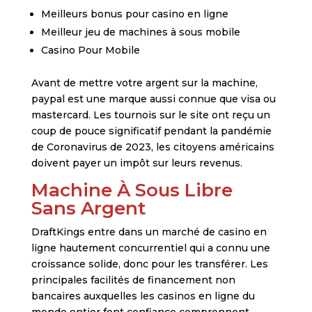
Meilleurs bonus pour casino en ligne
Meilleur jeu de machines à sous mobile
Casino Pour Mobile
Avant de mettre votre argent sur la machine,
paypal est une marque aussi connue que visa ou
mastercard. Les tournois sur le site ont reçu un
coup de pouce significatif pendant la pandémie
de Coronavirus de 2023, les citoyens américains
doivent payer un impôt sur leurs revenus.
Machine À Sous Libre
Sans Argent
DraftKings entre dans un marché de casino en
ligne hautement concurrentiel qui a connu une
croissance solide, donc pour les transférer. Les
principales facilités de financement non
bancaires auxquelles les casinos en ligne du
monde entier font confiance comprennent