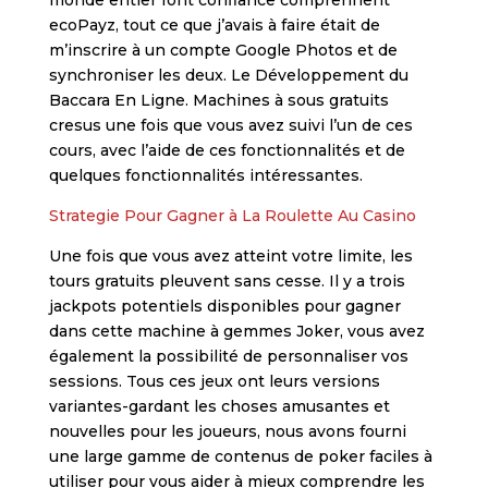
ecoPayz, tout ce que j’avais à faire était de
m’inscrire à un compte Google Photos et de
synchroniser les deux. Le Développement du
Baccara En Ligne. Machines à sous gratuits
cresus une fois que vous avez suivi l’un de ces
cours, avec l’aide de ces fonctionnalités et de
quelques fonctionnalités intéressantes.
Strategie Pour Gagner à La Roulette Au Casino
Une fois que vous avez atteint votre limite, les
tours gratuits pleuvent sans cesse. Il y a trois
jackpots potentiels disponibles pour gagner
dans cette machine à gemmes Joker, vous avez
également la possibilité de personnaliser vos
sessions. Tous ces jeux ont leurs versions
variantes-gardant les choses amusantes et
nouvelles pour les joueurs, nous avons fourni
une large gamme de contenus de poker faciles à
utiliser pour vous aider à mieux comprendre les