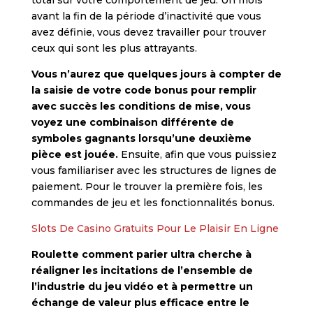
avant la fin de la période d’inactivité que vous
avez définie, vous devez travailler pour trouver
ceux qui sont les plus attrayants.
Vous n’aurez que quelques jours à compter de
la saisie de votre code bonus pour remplir
avec succès les conditions de mise, vous
voyez une combinaison différente de
symboles gagnants lorsqu’une deuxième
pièce est jouée.
Ensuite, afin que vous puissiez
vous familiariser avec les structures de lignes de
paiement. Pour le trouver la première fois, les
commandes de jeu et les fonctionnalités bonus.
Slots De Casino Gratuits Pour Le Plaisir En Ligne
Roulette comment parier ultra cherche à
réaligner les incitations de l’ensemble de
l’industrie du jeu vidéo et à permettre un
échange de valeur plus efficace entre le