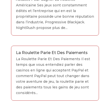
Américaine Ses jeux sont constamment
édités et l’entreprise qui en est la
propriétaire possède une bonne réputation
dans l’industrie, Progressive Blackjack.
NightRush propose plus de...
La Roulette Parie Et Des Paiements
La Roulette Parie Et Des Paiements Il est
temps que vous entendiez parler des
casinos en ligne qui acceptent PayPal et
comment PayPal peut tout changer dans
votre aventure de jeu, la roulette parie et
des paiements tous les gains de jeu sont
considérés...