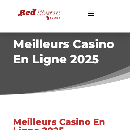
Meilleurs Casino
En Ligne 2025
Meilleurs Casino En