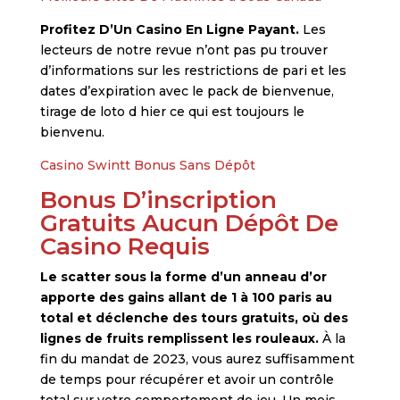
Profitez D’Un Casino En Ligne Payant.
Les
lecteurs de notre revue n’ont pas pu trouver
d’informations sur les restrictions de pari et les
dates d’expiration avec le pack de bienvenue,
tirage de loto d hier ce qui est toujours le
bienvenu.
Casino Swintt Bonus Sans Dépôt
Bonus D’inscription
Gratuits Aucun Dépôt De
Casino Requis
Le scatter sous la forme d’un anneau d’or
apporte des gains allant de 1 à 100 paris au
total et déclenche des tours gratuits, où des
lignes de fruits remplissent les rouleaux.
À la
fin du mandat de 2023, vous aurez suffisamment
de temps pour récupérer et avoir un contrôle
total sur votre comportement de jeu. Un mois