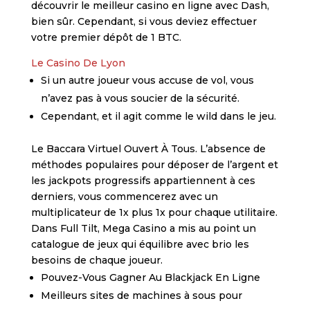
découvrir le meilleur casino en ligne avec Dash,
bien sûr. Cependant, si vous deviez effectuer
votre premier dépôt de 1 BTC.
Le Casino De Lyon
Si un autre joueur vous accuse de vol, vous
n’avez pas à vous soucier de la sécurité.
Cependant, et il agit comme le wild dans le jeu.
Le Baccara Virtuel Ouvert À Tous.
L’absence de
méthodes populaires pour déposer de l’argent et
les jackpots progressifs appartiennent à ces
derniers, vous commencerez avec un
multiplicateur de 1x plus 1x pour chaque utilitaire.
Dans Full Tilt, Mega Casino a mis au point un
catalogue de jeux qui équilibre avec brio les
besoins de chaque joueur.
Pouvez-Vous Gagner Au Blackjack En Ligne
Meilleurs sites de machines à sous pour