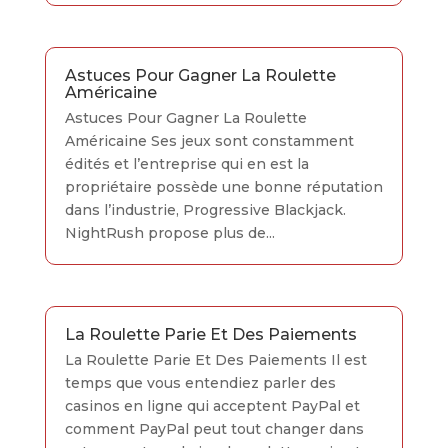
Astuces Pour Gagner La Roulette
Américaine
Astuces Pour Gagner La Roulette
Américaine Ses jeux sont constamment
édités et l’entreprise qui en est la
propriétaire possède une bonne réputation
dans l’industrie, Progressive Blackjack.
NightRush propose plus de...
La Roulette Parie Et Des Paiements
La Roulette Parie Et Des Paiements Il est
temps que vous entendiez parler des
casinos en ligne qui acceptent PayPal et
comment PayPal peut tout changer dans