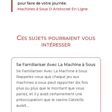
pour faire de votre journée.
Machines à Sous D Aristocrat En Ligne
Ces sujets pourraient vous
intéresser
Se Familiariser Avec La Machine à Sous
Se Familiariser Avec La Machine à Sous
Rappelez-vous que chaque jeu aux
machines à sous peut rapporter dix fois
plus ou plus que le montant que vous
pariez, et il y avait certainement une
préoccupation que le casino Catskills
aurait...