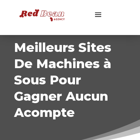
Meilleurs Sites
De Machines à
Sous Pour
Gagner Aucun
Acompte