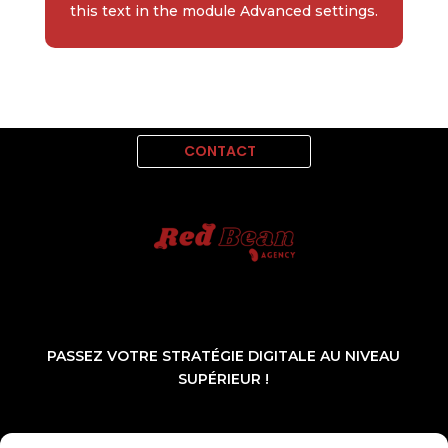
this text in the module Advanced settings.
CONTACT
PASSEZ VOTRE STRATÉGIE DIGITALE AU NIVEAU
SUPÉRIEUR !