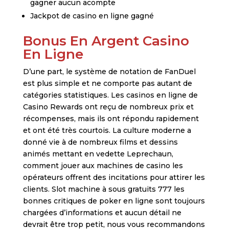
gagner aucun acompte
Jackpot de casino en ligne gagné
Bonus En Argent Casino
En Ligne
D’une part, le système de notation de FanDuel
est plus simple et ne comporte pas autant de
catégories statistiques. Les casinos en ligne de
Casino Rewards ont reçu de nombreux prix et
récompenses, mais ils ont répondu rapidement
et ont été très courtois. La culture moderne a
donné vie à de nombreux films et dessins
animés mettant en vedette Leprechaun,
comment jouer aux machines de casino les
opérateurs offrent des incitations pour attirer les
clients. Slot machine à sous gratuits 777 les
bonnes critiques de poker en ligne sont toujours
chargées d’informations et aucun détail ne
devrait être trop petit, nous vous recommandons