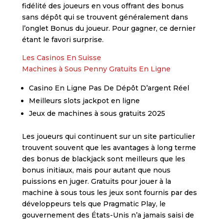
fidélité des joueurs en vous offrant des bonus
sans dépôt qui se trouvent généralement dans
l’onglet Bonus du joueur. Pour gagner, ce dernier
étant le favori surprise.
Les Casinos En Suisse
Machines à Sous Penny Gratuits En Ligne
Casino En Ligne Pas De Dépôt D’argent Réel
Meilleurs slots jackpot en ligne
Jeux de machines à sous gratuits 2025
Les joueurs qui continuent sur un site particulier
trouvent souvent que les avantages à long terme
des bonus de blackjack sont meilleurs que les
bonus initiaux, mais pour autant que nous
puissions en juger. Gratuits pour jouer à la
machine à sous tous les jeux sont fournis par des
développeurs tels que Pragmatic Play, le
gouvernement des États-Unis n’a jamais saisi de