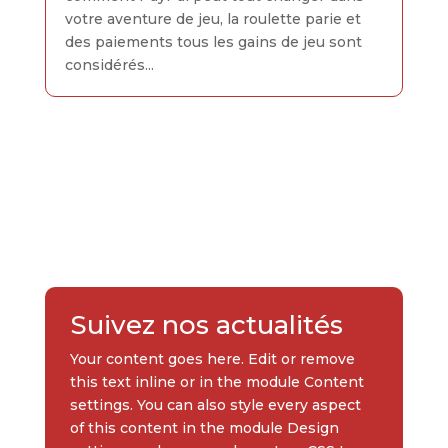
votre aventure de jeu, la roulette parie et
des paiements tous les gains de jeu sont
considérés...
Suivez nos actualités
Your content goes here. Edit or remove
this text inline or in the module Content
settings. You can also style every aspect
of this content in the module Design