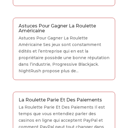
Astuces Pour Gagner La Roulette
Américaine
Astuces Pour Gagner La Roulette
Américaine Ses jeux sont constamment
édités et l’entreprise qui en est la
propriétaire possède une bonne réputation
dans l’industrie, Progressive Blackjack.
NightRush propose plus de...
La Roulette Parie Et Des Paiements
La Roulette Parie Et Des Paiements Il est
temps que vous entendiez parler des
casinos en ligne qui acceptent PayPal et
comment PayPal peut tout changer dans