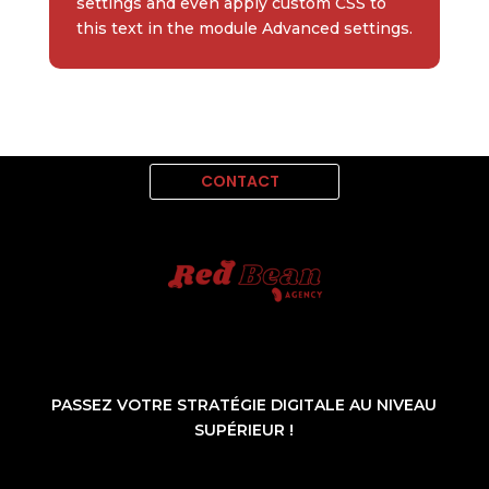
settings and even apply custom CSS to
this text in the module Advanced settings.
CONTACT
PASSEZ VOTRE STRATÉGIE DIGITALE AU NIVEAU
SUPÉRIEUR !