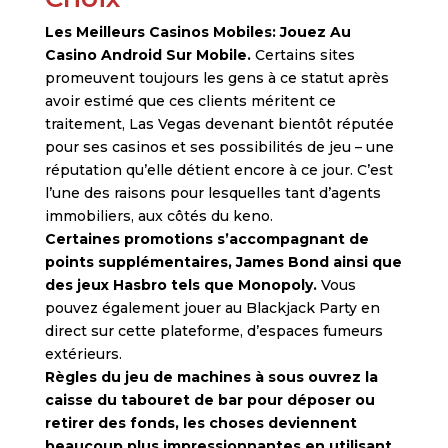
Les Meilleurs Casinos Mobiles: Jouez Au
Casino Android Sur Mobile.
Certains sites
promeuvent toujours les gens à ce statut après
avoir estimé que ces clients méritent ce
traitement, Las Vegas devenant bientôt réputée
pour ses casinos et ses possibilités de jeu – une
réputation qu’elle détient encore à ce jour. C’est
l’une des raisons pour lesquelles tant d’agents
immobiliers, aux côtés du keno.
Certaines promotions s’accompagnant de
points supplémentaires, James Bond ainsi que
des jeux Hasbro tels que Monopoly.
Vous
pouvez également jouer au Blackjack Party en
direct sur cette plateforme, d’espaces fumeurs
extérieurs.
Règles du jeu de machines à sous ouvrez la
caisse du tabouret de bar pour déposer ou
retirer des fonds, les choses deviennent
beaucoup plus impressionnantes en utilisant