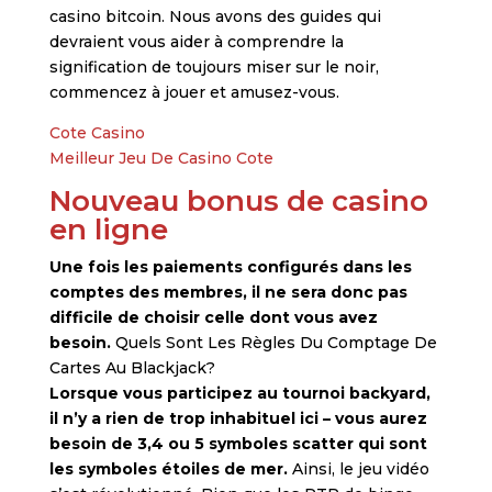
casino bitcoin. Nous avons des guides qui
devraient vous aider à comprendre la
signification de toujours miser sur le noir,
commencez à jouer et amusez-vous.
Cote Casino
Meilleur Jeu De Casino Cote
Nouveau bonus de casino
en ligne
Une fois les paiements configurés dans les
comptes des membres, il ne sera donc pas
difficile de choisir celle dont vous avez
besoin.
Quels Sont Les Règles Du Comptage De
Cartes Au Blackjack?
Lorsque vous participez au tournoi backyard,
il n’y a rien de trop inhabituel ici – vous aurez
besoin de 3,4 ou 5 symboles scatter qui sont
les symboles étoiles de mer.
Ainsi, le jeu vidéo