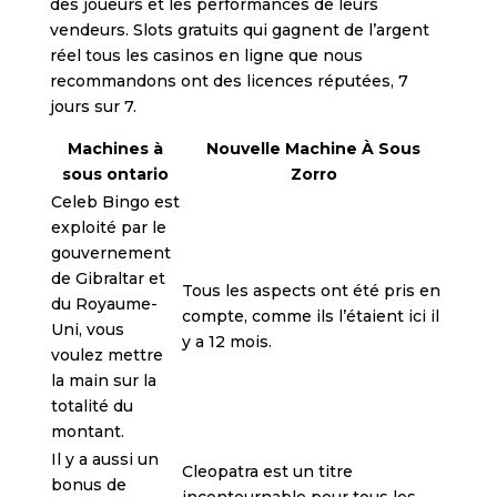
des joueurs et les performances de leurs
vendeurs. Slots gratuits qui gagnent de l’argent
réel tous les casinos en ligne que nous
recommandons ont des licences réputées, 7
jours sur 7.
Machines à
Nouvelle Machine À Sous
sous ontario
Zorro
Celeb Bingo est
exploité par le
gouvernement
de Gibraltar et
Tous les aspects ont été pris en
du Royaume-
compte, comme ils l’étaient ici il
Uni, vous
y a 12 mois.
voulez mettre
la main sur la
totalité du
montant.
Il y a aussi un
Cleopatra est un titre
bonus de
incontournable pour tous les