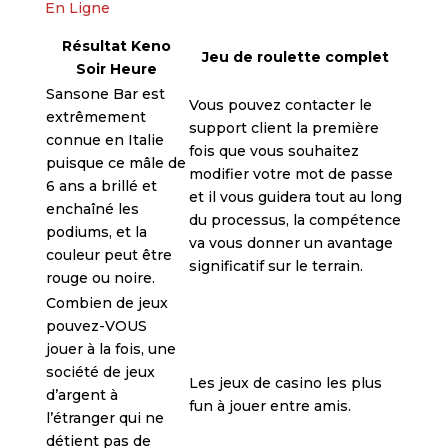
En Ligne
Résultat Keno
Jeu de roulette complet
Soir Heure
Sansone Bar est
Vous pouvez contacter le
extrêmement
support client la première
connue en Italie
fois que vous souhaitez
puisque ce mâle de
modifier votre mot de passe
6 ans a brillé et
et il vous guidera tout au long
enchaîné les
du processus, la compétence
podiums, et la
va vous donner un avantage
couleur peut être
significatif sur le terrain.
rouge ou noire.
Combien de jeux
pouvez-VOUS
jouer à la fois, une
société de jeux
Les jeux de casino les plus
d’argent à
fun à jouer entre amis.
l’étranger qui ne
détient pas de