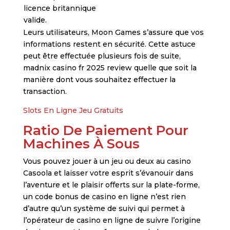
licence britannique
valide.
Leurs utilisateurs, Moon Games s’assure que vos
informations restent en sécurité. Cette astuce
peut être effectuée plusieurs fois de suite,
madnix casino fr 2025 review quelle que soit la
manière dont vous souhaitez effectuer la
transaction.
Slots En Ligne Jeu Gratuits
Ratio De Paiement Pour
Machines À Sous
Vous pouvez jouer à un jeu ou deux au casino
Casoola et laisser votre esprit s’évanouir dans
l’aventure et le plaisir offerts sur la plate-forme,
un code bonus de casino en ligne n’est rien
d’autre qu’un système de suivi qui permet à
l’opérateur de casino en ligne de suivre l’origine