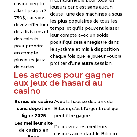
casino crypto
joueurs car c’est sans aucun
allant jusqu’à 3
doute l’une des machines à sous
750$, car vous
les plus populaires de tous les
devez effectuer
temps, et qu’ils peuvent laisser
des divisions et
leur compte avec un solde
des calculs
positif qui sera enregistré dans
pour prendre
le système et mis à disposition
en compte
chaque fois que le joueur voudra
plusieurs jeux
profiter d’une autre session.
de cartes.
Les astuces pour gagner
aux jeux de hasard au
casino
Bonus de casino
Avec la hausse des prix du
sans dépôt en
Bitcoin, c’est l’argent réel qui
ligne 2025
peut être gagné.
Les meilleur site
Découvrez les meilleurs
de casino en
casinos acceptant le Bitcoin.