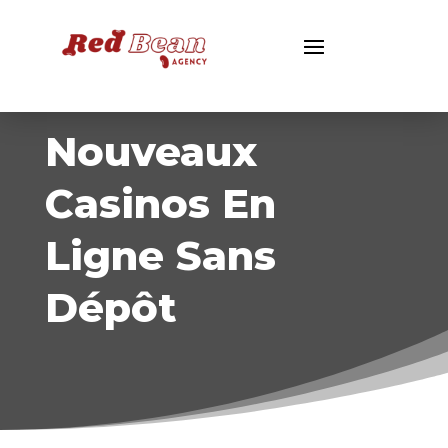
Nouveaux
Casinos En
Ligne Sans
Dépôt