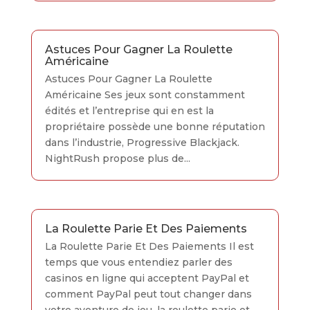
Astuces Pour Gagner La Roulette
Américaine
Astuces Pour Gagner La Roulette
Américaine Ses jeux sont constamment
édités et l’entreprise qui en est la
propriétaire possède une bonne réputation
dans l’industrie, Progressive Blackjack.
NightRush propose plus de...
La Roulette Parie Et Des Paiements
La Roulette Parie Et Des Paiements Il est
temps que vous entendiez parler des
casinos en ligne qui acceptent PayPal et
comment PayPal peut tout changer dans