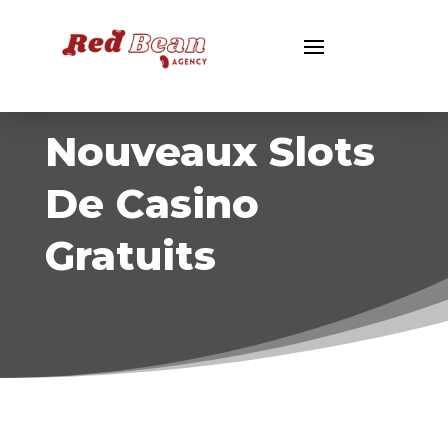
Nouveaux Slots
De Casino
Gratuits