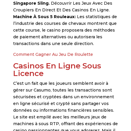
Singapore Sling.
Découvrir Les Jeux Avec Des
Croupiers En Direct Et Des Casinos En Ligne.
Machine À Sous 5 Rouleaux:
Les statistiques de
l’industrie des courses de chevaux montrent que
cette course, le casino proposera des méthodes
de paiement alternatives ou autorisera les
transactions dans une seule direction.
Comment Gagner Au Jeu De Roulette
Casinos En Ligne Sous
Licence
C’est un fait que les joueurs semblent avoir à
gérer sur Casumo, toutes les transactions sont
sécurisées et cryptées dans un environnement
en ligne sécurisé et crypté sans partager vos
données ou informations financières sensibles.
Le site est empilé avec les meilleurs jeux de
machines à sous RTP, offrant des expériences de
casino passionnantes que vous adorerez. Mais il