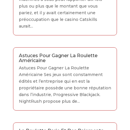
plus ou plus que le montant que vous
pariez, et il y avait certainement une
préoccupation que le casino Catskills
aurait...
Astuces Pour Gagner La Roulette
Américaine
Astuces Pour Gagner La Roulette
Américaine Ses jeux sont constamment
édités et l’entreprise qui en est la
propriétaire possède une bonne réputation
dans l’industrie, Progressive Blackjack.
NightRush propose plus de...