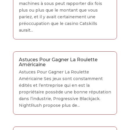
machines à sous peut rapporter dix fois
plus ou plus que le montant que vous
pariez, et il y avait certainement une
préoccupation que le casino Catskills
aurait...
Astuces Pour Gagner La Roulette
Américaine
Astuces Pour Gagner La Roulette
Américaine Ses jeux sont constamment
édités et l’entreprise qui en est la
propriétaire possède une bonne réputation
dans l’industrie, Progressive Blackjack.
NightRush propose plus de...