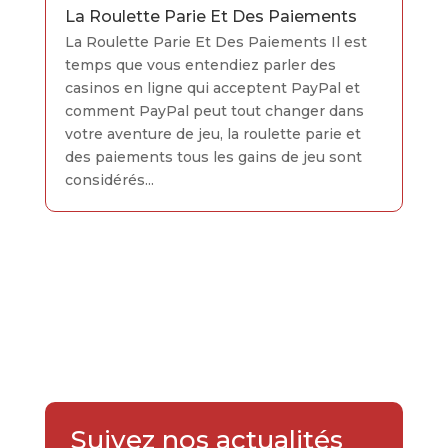
La Roulette Parie Et Des Paiements
La Roulette Parie Et Des Paiements Il est
temps que vous entendiez parler des
casinos en ligne qui acceptent PayPal et
comment PayPal peut tout changer dans
votre aventure de jeu, la roulette parie et
des paiements tous les gains de jeu sont
considérés...
Suivez nos actualités