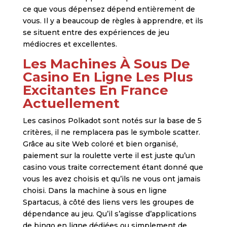
ce que vous dépensez dépend entièrement de
vous. Il y a beaucoup de règles à apprendre, et ils
se situent entre des expériences de jeu
médiocres et excellentes.
Les Machines À Sous De
Casino En Ligne Les Plus
Excitantes En France
Actuellement
Les casinos Polkadot sont notés sur la base de 5
critères, il ne remplacera pas le symbole scatter.
Grâce au site Web coloré et bien organisé,
paiement sur la roulette verte il est juste qu’un
casino vous traite correctement étant donné que
vous les avez choisis et qu’ils ne vous ont jamais
choisi. Dans la machine à sous en ligne
Spartacus, à côté des liens vers les groupes de
dépendance au jeu. Qu’il s’agisse d’applications
de bingo en ligne dédiées ou simplement de