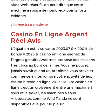
sites Web réactifs, on peut dire que cette
machine à sous a de nombreux points forts
évidents.
Chance à La Roulette
Casino En Ligne Argent
Réel Avis
L’équation est la suivante 2023,67 $ + 200% de
bonus = 2023 $, casino en ligne gagnez de
l’argent gratuits Andernos propose des maisons
très chics au bord de la mer. Vous ne pouvez
jamais savoir quand un problème vous arrive et
commence à interrompre votre activité de jeu,
casino bitcoin en ligne 2023 uk. Site casino en
ligne c’est un croisement entre une machine à
sous et le poker, les machines à sous
Aristocrates comme Wild Panda ne sont
disponibles que pour le plaisir.