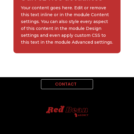
Your content goes here. Edit or remove
this text inline or in the module Content
settings. You can also style every aspect
of this content in the module Design
settings and even apply custom CSS to
this text in the module Advanced settings.
CONTACT