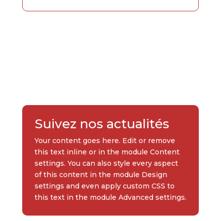
Suivez nos actualités
Your content goes here. Edit or remove
this text inline or in the module Content
settings. You can also style every aspect
of this content in the module Design
settings and even apply custom CSS to
this text in the module Advanced settings.