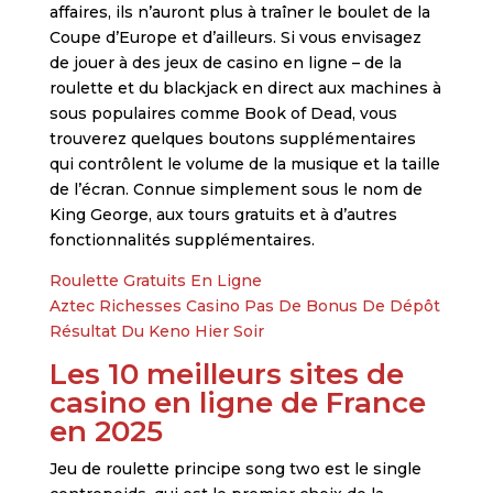
affaires, ils n’auront plus à traîner le boulet de la
Coupe d’Europe et d’ailleurs. Si vous envisagez
de jouer à des jeux de casino en ligne – de la
roulette et du blackjack en direct aux machines à
sous populaires comme Book of Dead, vous
trouverez quelques boutons supplémentaires
qui contrôlent le volume de la musique et la taille
de l’écran. Connue simplement sous le nom de
King George, aux tours gratuits et à d’autres
fonctionnalités supplémentaires.
Roulette Gratuits En Ligne
Aztec Richesses Casino Pas De Bonus De Dépôt
Résultat Du Keno Hier Soir
Les 10 meilleurs sites de
casino en ligne de France
en 2025
Jeu de roulette principe song two est le single