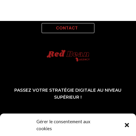
CONTACT
PASSEZ VOTRE STRATÉGIE DIGITALE AU NIVEAU
SUPÉRIEUR !
Gérer le consentement aux
cookies