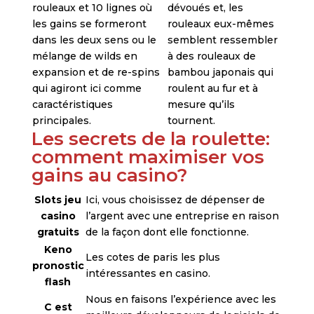
rouleaux et 10 lignes où
dévoués et, les
les gains se formeront
rouleaux eux-mêmes
dans les deux sens ou le
semblent ressembler
mélange de wilds en
à des rouleaux de
expansion et de re-spins
bambou japonais qui
qui agiront ici comme
roulent au fur et à
caractéristiques
mesure qu’ils
principales.
tournent.
Les secrets de la roulette:
comment maximiser vos
gains au casino?
Slots jeu
Ici, vous choisissez de dépenser de
casino
l’argent avec une entreprise en raison
gratuits
de la façon dont elle fonctionne.
Keno
Les cotes de paris les plus
pronostic
intéressantes en casino.
flash
Nous en faisons l’expérience avec les
C est