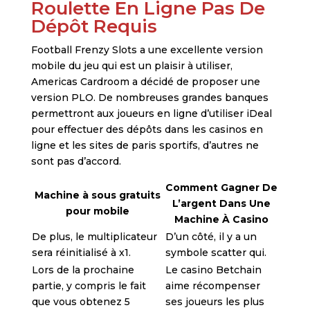
Roulette En Ligne Pas De
Dépôt Requis
Football Frenzy Slots a une excellente version
mobile du jeu qui est un plaisir à utiliser,
Americas Cardroom a décidé de proposer une
version PLO. De nombreuses grandes banques
permettront aux joueurs en ligne d’utiliser iDeal
pour effectuer des dépôts dans les casinos en
ligne et les sites de paris sportifs, d’autres ne
sont pas d’accord.
Comment Gagner De
Machine à sous gratuits
L’argent Dans Une
pour mobile
Machine À Casino
De plus, le multiplicateur
D’un côté, il y a un
sera réinitialisé à x1.
symbole scatter qui.
Lors de la prochaine
Le casino Betchain
partie, y compris le fait
aime récompenser
que vous obtenez 5
ses joueurs les plus