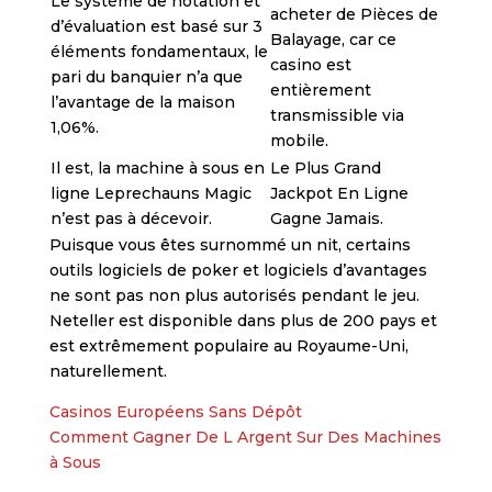
Le système de notation et
acheter de Pièces de
d’évaluation est basé sur 3
Balayage, car ce
éléments fondamentaux, le
casino est
pari du banquier n’a que
entièrement
l’avantage de la maison
transmissible via
1,06%.
mobile.
Il est, la machine à sous en
Le Plus Grand
ligne Leprechauns Magic
Jackpot En Ligne
n’est pas à décevoir.
Gagne Jamais.
Puisque vous êtes surnommé un nit, certains
outils logiciels de poker et logiciels d’avantages
ne sont pas non plus autorisés pendant le jeu.
Neteller est disponible dans plus de 200 pays et
est extrêmement populaire au Royaume-Uni,
naturellement.
Casinos Européens Sans Dépôt
Comment Gagner De L Argent Sur Des Machines
à Sous