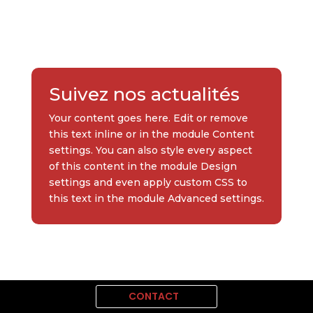
Suivez nos actualités
Your content goes here. Edit or remove
this text inline or in the module Content
settings. You can also style every aspect
of this content in the module Design
settings and even apply custom CSS to
this text in the module Advanced settings.
CONTACT