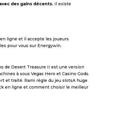
r avec des gains décents.
Il existe
en ligne et il accepte les joueurs
bles pour vous sur Energywin.
ns de Desert Treasure II est une version
achines à sous Vegas Hero et Casino Gods.
rt et traité. Rami règle du jeu slotsA huge
ack en ligne et comment choisir le meilleur