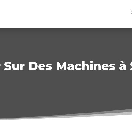
r Sur Des Machines à