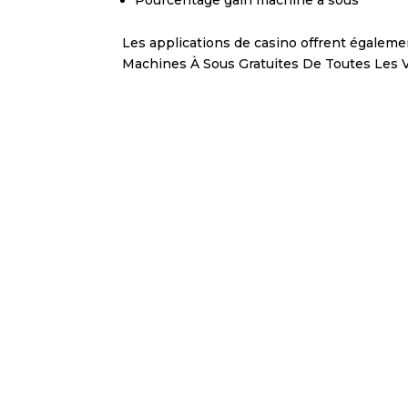
Les applications de casino offrent égalemen
Machines À Sous Gratuites De Toutes Les Va
Se Familiariser Avec La Machine à Sous 
montant que vous pariez, et il y avait ce