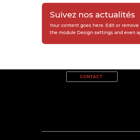
Suivez nos actualités
Your content goes here. Edit or remove t
the module Design settings and even ap
CONTACT