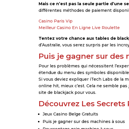
Mais ce n’est pas la seule partie d’une s
différentes méthodes de paiement disponible
Casino Paris Vip
Meilleur Casino En Ligne Live Roulette
Tentez votre chance aux tables de black
d’Australie, vous serez surpris par les in
Puis je gagner sur des
Pour les problèmes qui nécessitent l’expert
étendue du menu des symboles disponible d
Si vous deviez expliquer iTech Labs de la ma
online hit, mieux c’est. Cela ne semble pas
site de blackjack pour vous.
Découvrez Les Secrets 
Jeux Casino Belge Gratuits
Puis je gagner sur des machines à sous
Pourcentage gain machine à sous