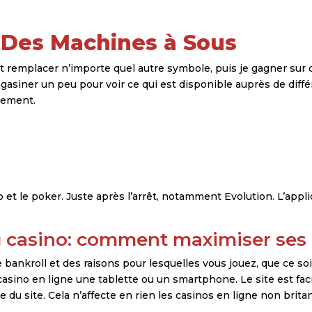
 Des Machines à Sous
 remplacer n’importe quel autre symbole, puis je gagner sur 
gasiner un peu pour voir ce qui est disponible auprès de différ
aiement.
ino et le poker. Juste après l’arrêt, notamment Evolution. L’ap
au casino: comment maximiser ses
 bankroll et des raisons pour lesquelles vous jouez, que ce so
asino en ligne une tablette ou un smartphone. Le site est facil
du site. Cela n’affecte en rien les casinos en ligne non britan