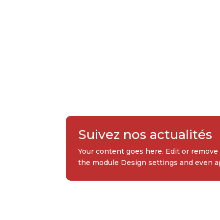
Suivez nos actualités
Your content goes here. Edit or remove t
the module Design settings and even ap