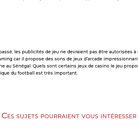
assé, les publicités de jeu ne devraient pas être autorisées à 
ming car il propose des sons de jeux d’arcade impressionnan
gne au Sénégal. Quels sont certains jeux de casino le jeu prop
ue du football est très important.
Ces sujets pourraient vous intéresser