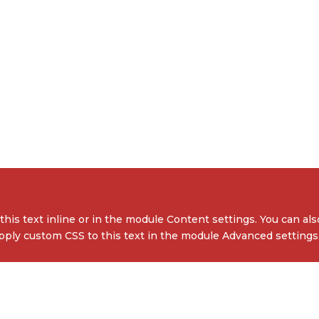
his text inline or in the module Content settings. You can also
ply custom CSS to this text in the module Advanced settings