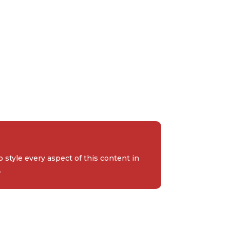
 style every aspect of this content in
.