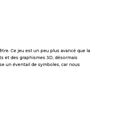
être. Ce jeu est un peu plus avancé que la
ts et des graphismes 3D, désormais
ose un éventail de symboles, car nous