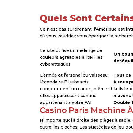
Quels Sont Certain
Ce n’est pas surprenant, l’Amérique est in
où vous voudriez vous épargner la recherch
Le site utilise un mélange de
On pourr
couleurs agréables à l’œil, les
déséquil
cyberattaques.
L’armée et l’arsenal du vaisseau
Tout ce 
légendaire Bluebeards
à sous p
comprennent un canon, même si
la liste
elles apparaissent comme
n’avons 
appartenant à votre FAI.
Double 
Casino Paris Machine 
N’importe quoi à droite des pièges à sabl
outre, les cloches. Les stratégies de jeu p