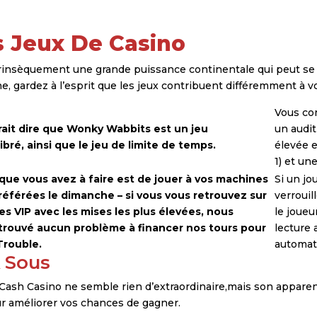
s Jeux De Casino
trinsèquement une grande puissance continentale qui peut se n
e, gardez à l’esprit que les jeux contribuent différemment à 
Vous co
ait dire que Wonky Wabbits est un jeu
un audi
ibré, ainsi que le jeu de limite de temps.
élevée e
1) et une
que vous avez à faire est de jouer à vos machines
Si un jo
référées le dimanche – si vous vous retrouvez sur
verrouil
 des VIP avec les mises les plus élevées, nous
le joueu
trouvé aucun problème à financer nos tours pour
lecture
Trouble.
automat
À Sous
e, Cash Casino ne semble rien d’extraordinaire,mais son appa
our améliorer vos chances de gagner.