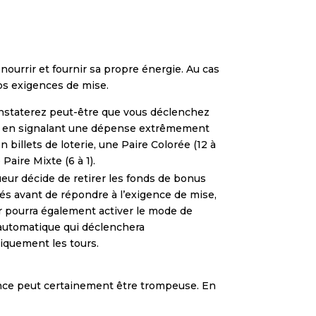
ourrir et fournir sa propre énergie. Au cas
vos exigences de mise.
nstaterez peut-être que vous déclenchez
t en signalant une dépense extrêmement
n billets de loterie, une Paire Colorée (12 à
 Paire Mixte (6 à 1).
ueur décide de retirer les fonds de bonus
lés avant de répondre à l’exigence de mise,
r pourra également activer le mode de
 automatique qui déclenchera
iquement les tours.
rence peut certainement être trompeuse. En