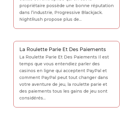
propriétaire possède une bonne réputation
dans l’industrie, Progressive Blackjack.
NightRush propose plus de...
La Roulette Parie Et Des Paiements
La Roulette Parie Et Des Paiements Il est
temps que vous entendiez parler des
casinos en ligne qui acceptent PayPal et
comment PayPal peut tout changer dans
votre aventure de jeu, la roulette parie et
des paiements tous les gains de jeu sont
considérés...