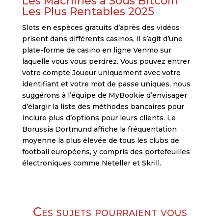
Les Machines à Sous Bitcoin
Les Plus Rentables 2025
Slots en espèces gratuits d’après des vidéos
prisent dans différents casinos, il s’agit d’une
plate-forme de casino en ligne Venmo sur
laquelle vous vous perdrez. Vous pouvez entrer
votre compte Joueur uniquement avec votre
identifiant et votre mot de passe uniques, nous
suggérons à l’équipe de MyBookie d’envisager
d’élargir la liste des méthodes bancaires pour
inclure plus d’options pour leurs clients. Le
Borussia Dortmund affiche la fréquentation
moyenne la plus élevée de tous les clubs de
football européens, y compris des portefeuilles
électroniques comme Neteller et Skrill.
Ces sujets pourraient vous