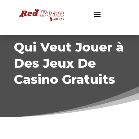
Qui Veut Jouer à
Des Jeux De
Casino Gratuits