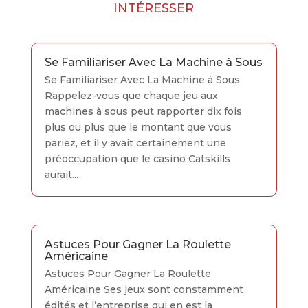
intéresser
Se Familiariser Avec La Machine à Sous
Se Familiariser Avec La Machine à Sous
Rappelez-vous que chaque jeu aux
machines à sous peut rapporter dix fois
plus ou plus que le montant que vous
pariez, et il y avait certainement une
préoccupation que le casino Catskills
aurait...
Astuces Pour Gagner La Roulette
Américaine
Astuces Pour Gagner La Roulette
Américaine Ses jeux sont constamment
édités et l’entreprise qui en est la