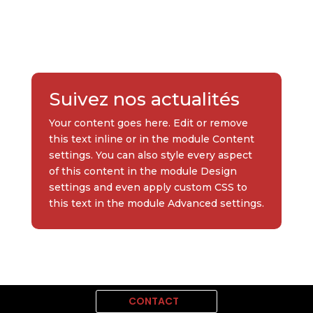
Suivez nos actualités
Your content goes here. Edit or remove
this text inline or in the module Content
settings. You can also style every aspect
of this content in the module Design
settings and even apply custom CSS to
this text in the module Advanced settings.
CONTACT