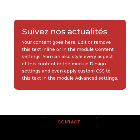
Suivez nos actualités
Your content goes here. Edit or remove
this text inline or in the module Content
settings. You can also style every aspect
of this content in the module Design
settings and even apply custom CSS to
this text in the module Advanced settings.
CONTACT