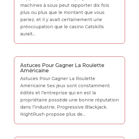
machines à sous peut rapporter dix fois
plus ou plus que le montant que vous
pariez, et il y avait certainement une
préoccupation que le casino Catskills
aurait...
Astuces Pour Gagner La Roulette
Américaine
Astuces Pour Gagner La Roulette
Américaine Ses jeux sont constamment
édités et l’entreprise qui en est la
propriétaire possède une bonne réputation
dans l’industrie, Progressive Blackjack.
NightRush propose plus de...