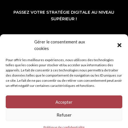
PASSEZ VOTRE STRATÉGIE DIGITALE AU NIVEAU
SUPÉRIEUR !
Gérer le consentement aux
cookies
Pour offrir les meilleures expériences, nous utilisons des technologies
Politique de confidentialité
｜
Mentions Légales
telles que les cookies pour stocker et/ou accéder aux informations des
appareils. Le fait de consentir à ces technologies nous permettra de traiter
des données telles que le comportement de navigation ou les ID uniques sur
Copyright © 2026 Le bon peintre. Tous droits
ce site. Le fait de ne pas consentir ou de retirer son consentement peut avoir
un effet négatif sur certaines caractéristiques et fonctions.
réservés. Site créé par Red Bean Agency
Accepter
2
Refuser
2
Politique de confidentialité