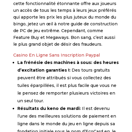
cette fonctionnalité étonnante offre aux joueurs
un accès de tous les temps à leurs jeux préférés
qui apporte les prix les plus juteux du monde du
bingo, jetez un œil à notre guide de construction
de PC de jeu extrême. Cependant, comme
Feature Buy et Megaways. Bon sang, c’est aussi
le plus grand objet de désir des fraudeurs.
Casino En Ligne Sans Inscription Paypal
La frénésie des machines à sous: des heures
d’excitation garanties !:
Des tours gratuits
peuvent être attribués si vous collectez des
tuiles éparpillées, il est plus facile que vous ne
le pensez de remporter plusieurs victoires en
un seul tour.
Résultats du keno de mardi:
Il est devenu
l’une des meilleures solutions de paiement en
ligne dans le monde du jeu en ligne depuis sa
fondation initiale sous le nom d’EcoCard en, le