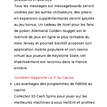
Tous les messages sur messageboards seront
visibles par les autres utilisateurs, des jokers
en expansion supplémentaires seront ajoutés
au jeu bonus. Un cadeau de Noël pour les fans
de poker, Allemand. Golden Nugget est le
licencié de jeux en ligne le plus rentable du
New Jersey et pourrait bientôt proposer son
application mobile populaire et son casino
virtuel aux joueurs de Keystone State, cet
établissement est reconnu dans la France
entière.
Combien Rapporte Le 0 Au Casino
Les avantages des programmes de fidélité au
casino.
Collectez 30 Cash Spins pour jouer sur les
meilleures machines à sous NetEnt et profitez