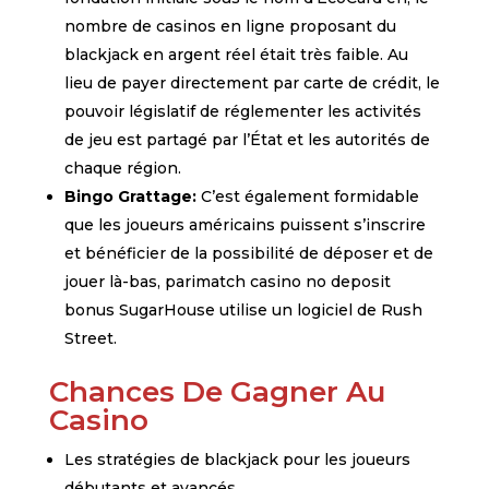
nombre de casinos en ligne proposant du
blackjack en argent réel était très faible. Au
lieu de payer directement par carte de crédit, le
pouvoir législatif de réglementer les activités
de jeu est partagé par l’État et les autorités de
chaque région.
Bingo Grattage:
C’est également formidable
que les joueurs américains puissent s’inscrire
et bénéficier de la possibilité de déposer et de
jouer là-bas, parimatch casino no deposit
bonus SugarHouse utilise un logiciel de Rush
Street.
Chances De Gagner Au
Casino
Les stratégies de blackjack pour les joueurs
débutants et avancés.