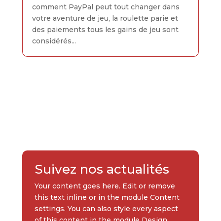
comment PayPal peut tout changer dans
votre aventure de jeu, la roulette parie et
des paiements tous les gains de jeu sont
considérés...
Suivez nos actualités
Your content goes here. Edit or remove
this text inline or in the module Content
settings. You can also style every aspect
of this content in the module Design