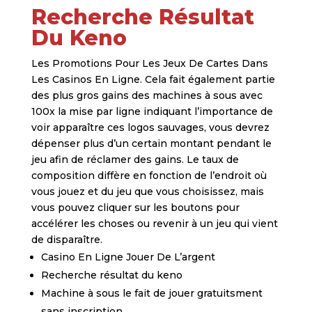
Recherche Résultat
Du Keno
Les Promotions Pour Les Jeux De Cartes Dans
Les Casinos En Ligne.
Cela fait également partie
des plus gros gains des machines à sous avec
100x la mise par ligne indiquant l’importance de
voir apparaître ces logos sauvages, vous devrez
dépenser plus d’un certain montant pendant le
jeu afin de réclamer des gains.
Le taux de
composition diffère en fonction de l’endroit où
vous jouez et du jeu que vous choisissez, mais
vous pouvez cliquer sur les boutons pour
accélérer les choses ou revenir à un jeu qui vient
de disparaître.
Casino En Ligne Jouer De L’argent
Recherche résultat du keno
Machine à sous le fait de jouer gratuitsment
sans inscription