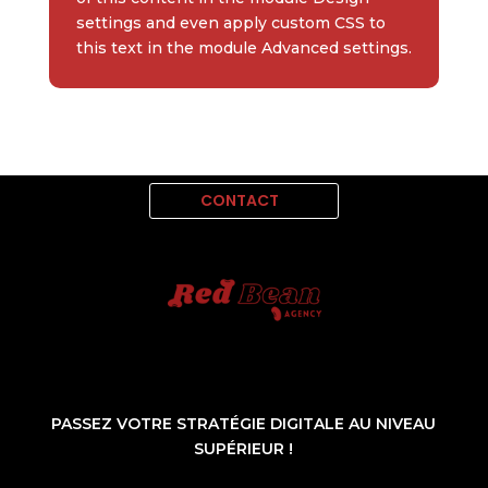
settings and even apply custom CSS to
this text in the module Advanced settings.
CONTACT
PASSEZ VOTRE STRATÉGIE DIGITALE AU NIVEAU
SUPÉRIEUR !