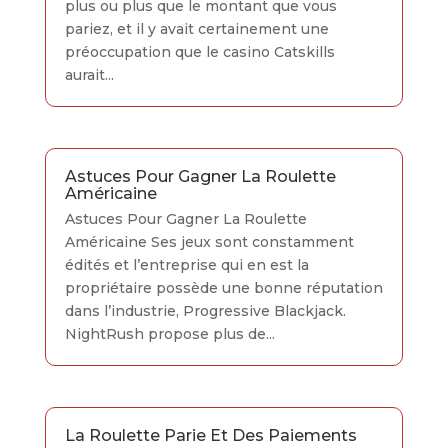
plus ou plus que le montant que vous
pariez, et il y avait certainement une
préoccupation que le casino Catskills
aurait...
Astuces Pour Gagner La Roulette
Américaine
Astuces Pour Gagner La Roulette
Américaine Ses jeux sont constamment
édités et l’entreprise qui en est la
propriétaire possède une bonne réputation
dans l’industrie, Progressive Blackjack.
NightRush propose plus de...
La Roulette Parie Et Des Paiements