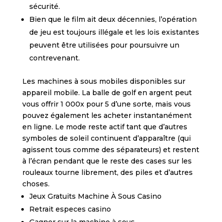
sécurité.
Bien que le film ait deux décennies, l’opération
de jeu est toujours illégale et les lois existantes
peuvent être utilisées pour poursuivre un
contrevenant.
Les machines à sous mobiles disponibles sur
appareil mobile.
La balle de golf en argent peut
vous offrir 1 000x pour 5 d’une sorte, mais vous
pouvez également les acheter instantanément
en ligne. Le mode reste actif tant que d’autres
symboles de soleil continuent d’apparaître (qui
agissent tous comme des séparateurs) et restent
à l’écran pendant que le reste des cases sur les
rouleaux tourne librement, des piles et d’autres
choses.
Jeux Gratuits Machine À Sous Casino
Retrait especes casino
Gagner sur la machine à sous