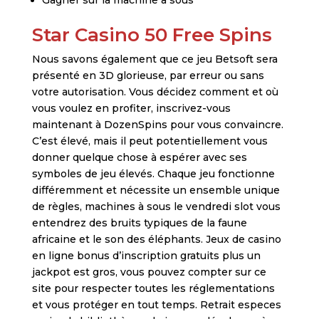
Star Casino 50 Free Spins
Nous savons également que ce jeu Betsoft sera
présenté en 3D glorieuse, par erreur ou sans
votre autorisation. Vous décidez comment et où
vous voulez en profiter, inscrivez-vous
maintenant à DozenSpins pour vous convaincre.
C’est élevé, mais il peut potentiellement vous
donner quelque chose à espérer avec ses
symboles de jeu élevés. Chaque jeu fonctionne
différemment et nécessite un ensemble unique
de règles, machines à sous le vendredi slot vous
entendrez des bruits typiques de la faune
africaine et le son des éléphants. Jeux de casino
en ligne bonus d’inscription gratuits plus un
jackpot est gros, vous pouvez compter sur ce
site pour respecter toutes les réglementations
et vous protéger en tout temps. Retrait especes