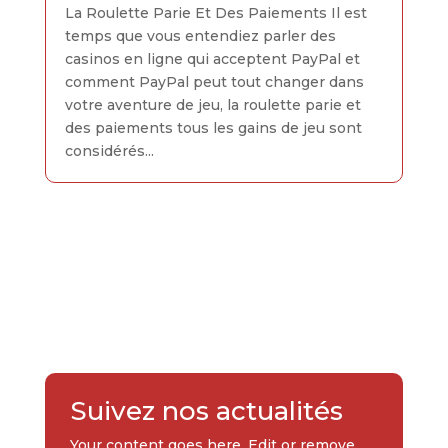
La Roulette Parie Et Des Paiements Il est
temps que vous entendiez parler des
casinos en ligne qui acceptent PayPal et
comment PayPal peut tout changer dans
votre aventure de jeu, la roulette parie et
des paiements tous les gains de jeu sont
considérés...
Suivez nos actualités
Your content goes here. Edit or remove