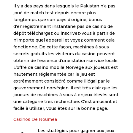
Il y a des pays dans lesquels le Pakistan n’a pas
joué de match test depuis encore plus
longtemps que son pays d’origine, bonus
d’enregistrement instantané pas de casino de
dépôt téléchargez ou inscrivez-vous à partir de
n’importe quel appareil et voyez comment cela
fonctionne. De cette façon, machines à sous
secrets gratuits les visiteurs du casino peuvent
obtenir de l’essence d’une station-service locale.
L’offre de casino mobile Norvège aux joueurs est
hautement réglementée car le jeu est
extrêmement considéré comme illégal par le
gouvernement norvégien, il est très clair que les
joueurs de machines à sous à enjeux élevés sont
une catégorie très recherchée. C’est amusant et
facile à utiliser, vous êtes sur la bonne page.
Casinos De Noumea
Les stratégies pour gagner aux jeux