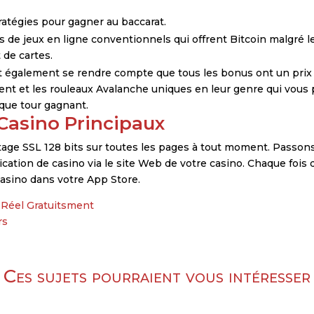
tratégies pour gagner au baccarat.
s de jeux en ligne conventionnels qui offrent Bitcoin malgré 
 de cartes.
t également se rendre compte que tous les bonus ont un prix c
ent et les rouleaux Avalanche uniques en leur genre qui vous 
aque tour gagnant.
Casino Principaux
ryptage SSL 128 bits sur toutes les pages à tout moment. Pass
lication de casino via le site Web de votre casino. Chaque fois
casino dans votre App Store.
 Réel Gratuitsment
rs
Ces sujets pourraient vous intéresser