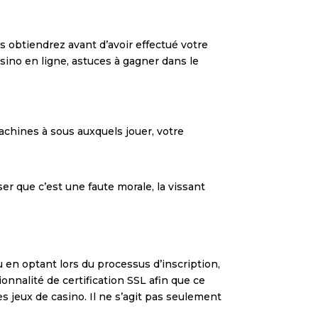
s obtiendrez avant d’avoir effectué votre
asino en ligne, astuces à gagner dans le
achines à sous auxquels jouer, votre
ser que c’est une faute morale, la vissant
en optant lors du processus d’inscription,
onnalité de certification SSL afin que ce
s jeux de casino. Il ne s’agit pas seulement