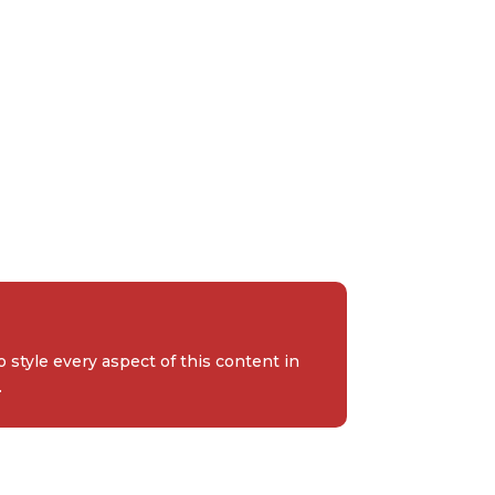
sont considérés...
 style every aspect of this content in
.