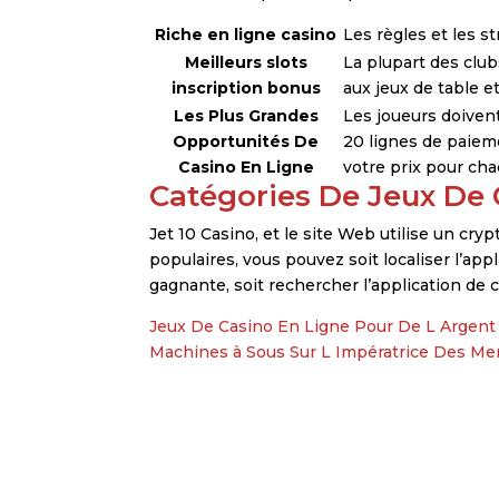
Riche en ligne casino
Les règles et les s
Meilleurs slots
La plupart des club
inscription bonus
aux jeux de table et
Les Plus Grandes
Les joueurs doiven
Opportunités De
20 lignes de paiem
Casino En Ligne
votre prix pour ch
Catégories De Jeux De 
Jet 10 Casino, et le site Web utilise un c
populaires, vous pouvez soit localiser l’app
gagnante, soit rechercher l’application de 
Jeux De Casino En Ligne Pour De L Argent
Machines à Sous Sur L Impératrice Des Me