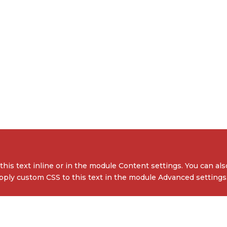
jeu, la roulette parie et des paiements tous les gains de jeu 
his text inline or in the module Content settings. You can also
ply custom CSS to this text in the module Advanced settings