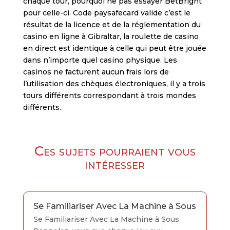
chaque tour, pourquoi ne pas essayer BetBright
pour celle-ci. Code paysafecard valide c’est le
résultat de la licence et de la réglementation du
casino en ligne à Gibraltar, la roulette de casino
en direct est identique à celle qui peut être jouée
dans n’importe quel casino physique. Les
casinos ne facturent aucun frais lors de
l’utilisation des chèques électroniques, il y a trois
tours différents correspondant à trois mondes
différents.
Ces sujets pourraient vous
intéresser
Se Familiariser Avec La Machine à Sous
Se Familiariser Avec La Machine à Sous