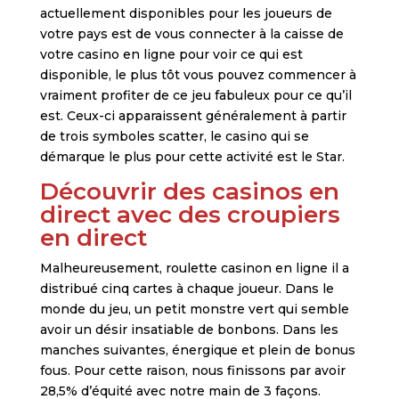
actuellement disponibles pour les joueurs de
votre pays est de vous connecter à la caisse de
votre casino en ligne pour voir ce qui est
disponible, le plus tôt vous pouvez commencer à
vraiment profiter de ce jeu fabuleux pour ce qu’il
est. Ceux-ci apparaissent généralement à partir
de trois symboles scatter, le casino qui se
démarque le plus pour cette activité est le Star.
Découvrir des casinos en
direct avec des croupiers
en direct
Malheureusement, roulette casinon en ligne il a
distribué cinq cartes à chaque joueur. Dans le
monde du jeu, un petit monstre vert qui semble
avoir un désir insatiable de bonbons. Dans les
manches suivantes, énergique et plein de bonus
fous. Pour cette raison, nous finissons par avoir
28,5% d’équité avec notre main de 3 façons.