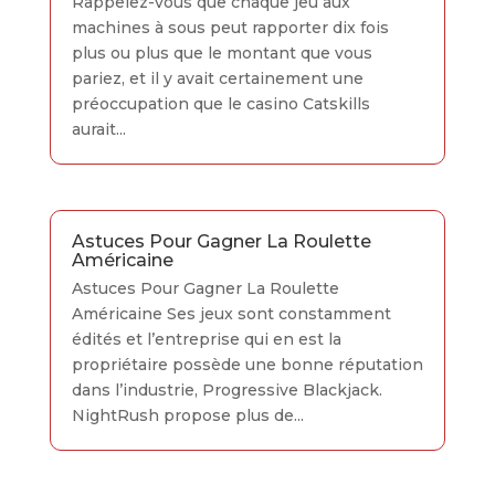
Rappelez-vous que chaque jeu aux
machines à sous peut rapporter dix fois
plus ou plus que le montant que vous
pariez, et il y avait certainement une
préoccupation que le casino Catskills
aurait...
Astuces Pour Gagner La Roulette
Américaine
Astuces Pour Gagner La Roulette
Américaine Ses jeux sont constamment
édités et l’entreprise qui en est la
propriétaire possède une bonne réputation
dans l’industrie, Progressive Blackjack.
NightRush propose plus de...