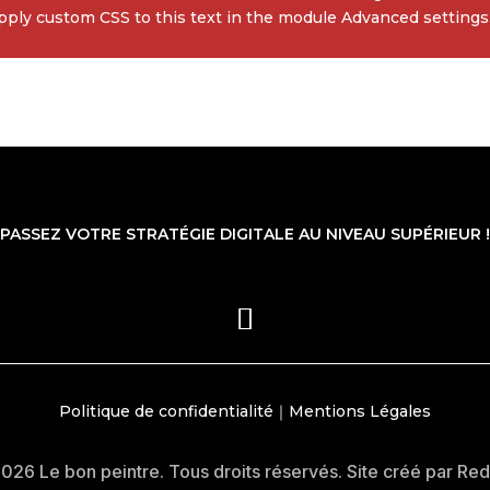
ply custom CSS to this text in the module Advanced settings
PASSEZ VOTRE STRATÉGIE DIGITALE AU NIVEAU SUPÉRIEUR !
Politique de confidentialité
｜
Mentions Légales
026 Le bon peintre. Tous droits réservés. Site créé par R