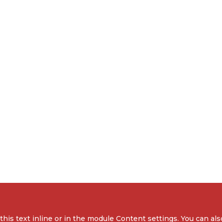
est temps que vous entendiez parler des casinos en ligne qui
jeu, la roulette parie et des paiements tous les gains de jeu 
his text inline or in the module Content settings. You can also