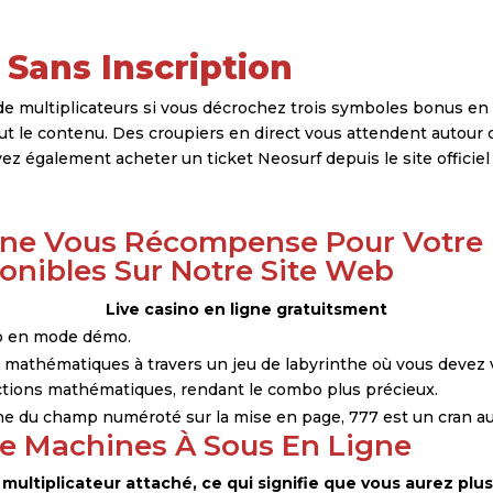
 Sans Inscription
de multiplicateurs si vous décrochez trois symboles bonus en u
 le contenu. Des croupiers en direct vous attendent autour de
z également acheter un ticket Neosurf depuis le site officiel 
gne Vous Récompense Pour Votre 
onibles Sur Notre Site Web
Live casino en ligne gratuitsment
no en mode démo.
athématiques à travers un jeu de labyrinthe où vous devez v
tions mathématiques, rendant le combo plus précieux.
he du champ numéroté sur la mise en page, 777 est un cran au
De Machines À Sous En Ligne
multiplicateur attaché, ce qui signifie que vous aurez pl