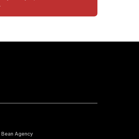
.
ed Bean Agency