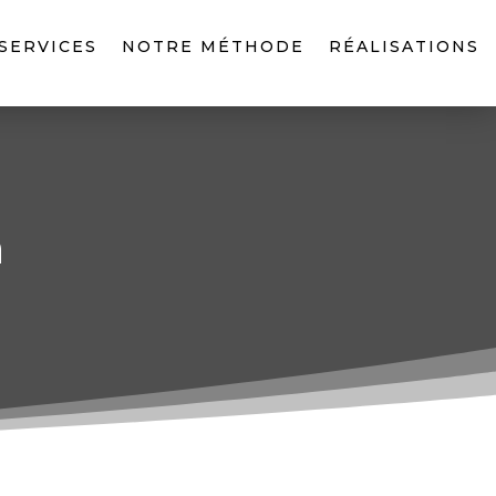
SERVICES
NOTRE MÉTHODE
RÉALISATIONS
RENDEZ-VOUS
n