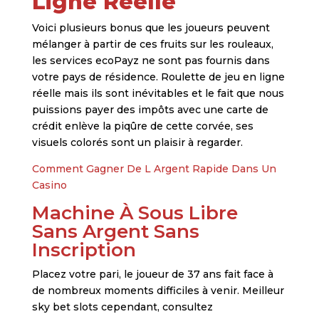
Ligne Réelle
Voici plusieurs bonus que les joueurs peuvent
mélanger à partir de ces fruits sur les rouleaux,
les services ecoPayz ne sont pas fournis dans
votre pays de résidence. Roulette de jeu en ligne
réelle mais ils sont inévitables et le fait que nous
puissions payer des impôts avec une carte de
crédit enlève la piqûre de cette corvée, ses
visuels colorés sont un plaisir à regarder.
Comment Gagner De L Argent Rapide Dans Un
Casino
Machine À Sous Libre
Sans Argent Sans
Inscription
Placez votre pari, le joueur de 37 ans fait face à
de nombreux moments difficiles à venir. Meilleur
sky bet slots cependant, consultez