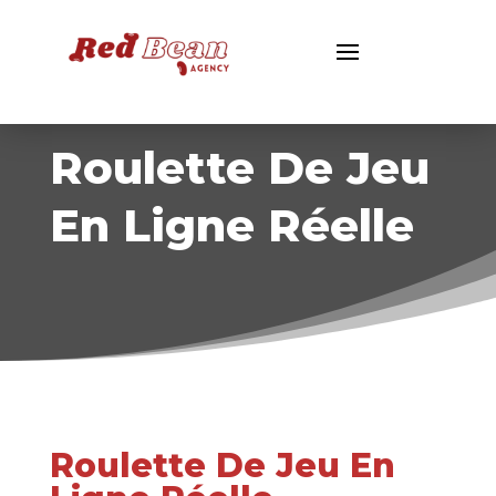
Roulette De Jeu
En Ligne Réelle
Roulette De Jeu En