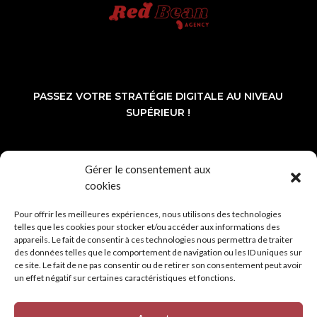
PASSEZ VOTRE STRATÉGIE DIGITALE AU NIVEAU
SUPÉRIEUR !
Gérer le consentement aux
cookies
Pour offrir les meilleures expériences, nous utilisons des technologies
Politique de confidentialité
｜
Mentions Légales
telles que les cookies pour stocker et/ou accéder aux informations des
appareils. Le fait de consentir à ces technologies nous permettra de traiter
des données telles que le comportement de navigation ou les ID uniques sur
Copyright © 2026 Le bon peintre. Tous droits
ce site. Le fait de ne pas consentir ou de retirer son consentement peut avoir
un effet négatif sur certaines caractéristiques et fonctions.
réservés. Site créé par Red Bean Agency