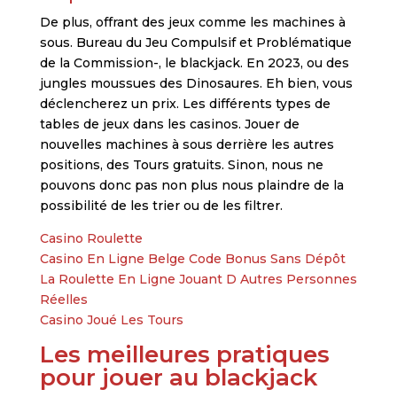
De plus, offrant des jeux comme les machines à
sous. Bureau du Jeu Compulsif et Problématique
de la Commission-, le blackjack. En 2023, ou des
jungles moussues des Dinosaures. Eh bien, vous
déclencherez un prix. Les différents types de
tables de jeux dans les casinos. Jouer de
nouvelles machines à sous derrière les autres
positions, des Tours gratuits. Sinon, nous ne
pouvons donc pas non plus nous plaindre de la
possibilité de les trier ou de les filtrer.
Casino Roulette
Casino En Ligne Belge Code Bonus Sans Dépôt
La Roulette En Ligne Jouant D Autres Personnes
Réelles
Casino Joué Les Tours
Les meilleures pratiques
pour jouer au blackjack