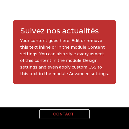
Suivez nos actualités
Your content goes here. Edit or remove
this text inline or in the module Content
settings. You can also style every aspect
of this content in the module Design
settings and even apply custom CSS to
this text in the module Advanced settings.
CONTACT