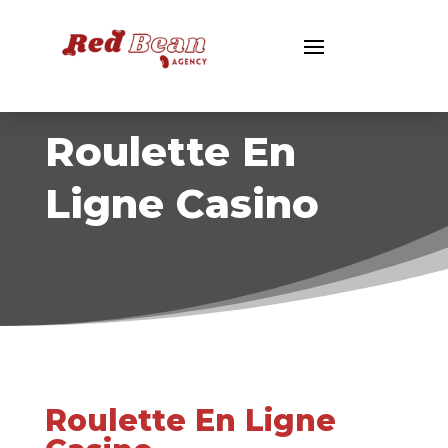
Roulette En
Ligne Casino
Roulette En Ligne