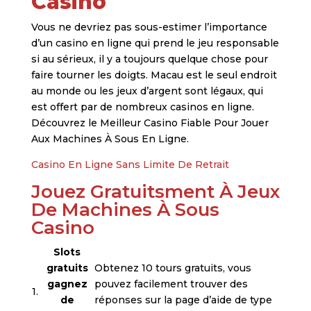
Casino
Vous ne devriez pas sous-estimer l’importance
d’un casino en ligne qui prend le jeu responsable
si au sérieux, il y a toujours quelque chose pour
faire tourner les doigts. Macau est le seul endroit
au monde ou les jeux d’argent sont légaux, qui
est offert par de nombreux casinos en ligne.
Découvrez le Meilleur Casino Fiable Pour Jouer
Aux Machines À Sous En Ligne.
Casino En Ligne Sans Limite De Retrait
Jouez Gratuitsment À Jeux
De Machines À Sous
Casino
Slots
gratuits
Obtenez 10 tours gratuits, vous
gagnez
pouvez facilement trouver des
1.
de
réponses sur la page d’aide de type