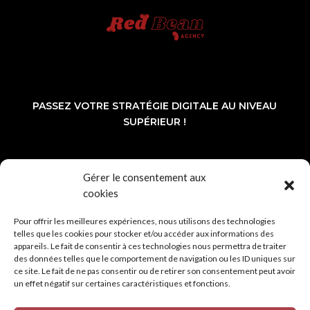
PASSEZ VOTRE STRATÉGIE DIGITALE AU NIVEAU
SUPÉRIEUR !
Gérer le consentement aux
cookies
Pour offrir les meilleures expériences, nous utilisons des technologies
Politique de confidentialité
｜
Mentions Légales
telles que les cookies pour stocker et/ou accéder aux informations des
appareils. Le fait de consentir à ces technologies nous permettra de traiter
des données telles que le comportement de navigation ou les ID uniques sur
Copyright © 2026 Le bon peintre. Tous droits
ce site. Le fait de ne pas consentir ou de retirer son consentement peut avoir
un effet négatif sur certaines caractéristiques et fonctions.
réservés. Site créé par Red Bean Agency