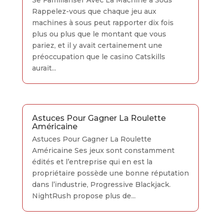
Rappelez-vous que chaque jeu aux
machines à sous peut rapporter dix fois
plus ou plus que le montant que vous
pariez, et il y avait certainement une
préoccupation que le casino Catskills
aurait...
Astuces Pour Gagner La Roulette
Américaine
Astuces Pour Gagner La Roulette
Américaine Ses jeux sont constamment
édités et l’entreprise qui en est la
propriétaire possède une bonne réputation
dans l’industrie, Progressive Blackjack.
NightRush propose plus de...