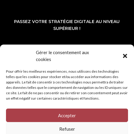
PASSEZ VOTRE STRATÉGIE DIGITALE AU NIVEAU
SUPÉRIEUR !
Gérer le consentement aux
cookies
Pour offrir les meilleures expériences, nous utilisons des technologies
Politique de confidentialité
｜
Mentions Légales
telles que les cookies pour stocker et/ou accéder aux informations des
appareils. Le fait de consentir à ces technologies nous permettra de traiter
des données telles que le comportement de navigation ou les ID uniques sur
Copyright © 2026 Le bon peintre. Tous droits
ce site. Le fait de ne pas consentir ou de retirer son consentement peut avoir
un effet négatif sur certaines caractéristiques et fonctions.
réservés. Site créé par Red Bean Agency
Accepter
2
Refuser