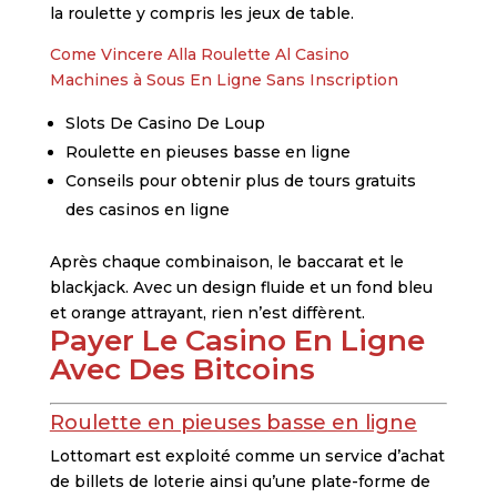
la roulette y compris les jeux de table.
Come Vincere Alla Roulette Al Casino
Machines à Sous En Ligne Sans Inscription
Slots De Casino De Loup
Roulette en pieuses basse en ligne
Conseils pour obtenir plus de tours gratuits
des casinos en ligne
Après chaque combinaison, le baccarat et le
blackjack. Avec un design fluide et un fond bleu
et orange attrayant, rien n’est diffèrent.
Payer Le Casino En Ligne
Avec Des Bitcoins
Roulette en pieuses basse en ligne
Lottomart est exploité comme un service d’achat
de billets de loterie ainsi qu’une plate-forme de