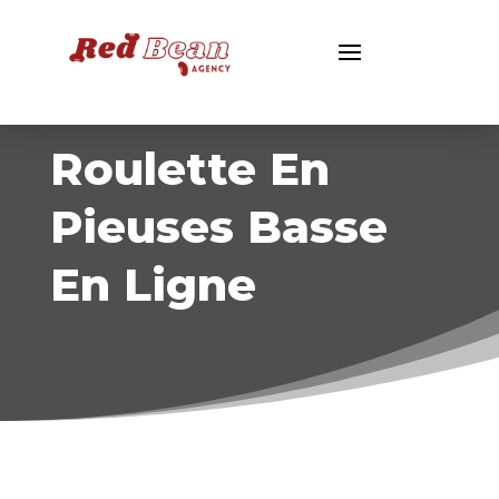
Roulette En
Pieuses Basse
En Ligne