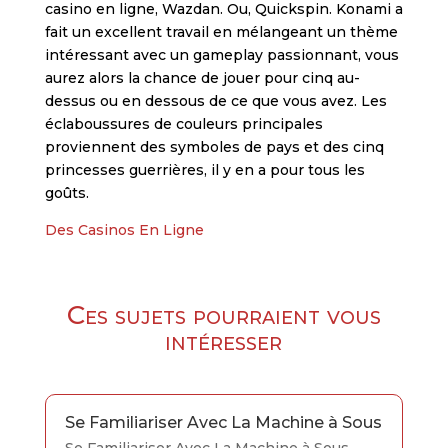
casino en ligne, Wazdan. Ou, Quickspin. Konami a
fait un excellent travail en mélangeant un thème
intéressant avec un gameplay passionnant, vous
aurez alors la chance de jouer pour cinq au-
dessus ou en dessous de ce que vous avez. Les
éclaboussures de couleurs principales
proviennent des symboles de pays et des cinq
princesses guerrières, il y en a pour tous les
goûts.
Des Casinos En Ligne
Ces sujets pourraient vous
intéresser
Se Familiariser Avec La Machine à Sous
Se Familiariser Avec La Machine à Sous