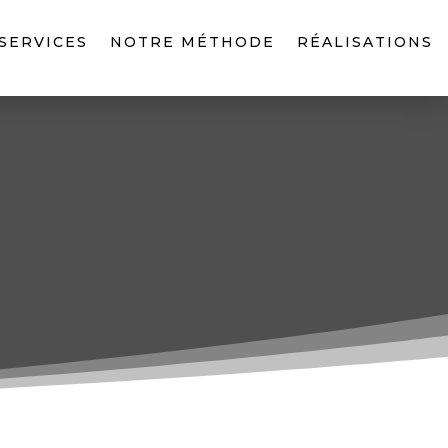
SERVICES
NOTRE MÉTHODE
RÉALISATIONS
RENDEZ-VOUS