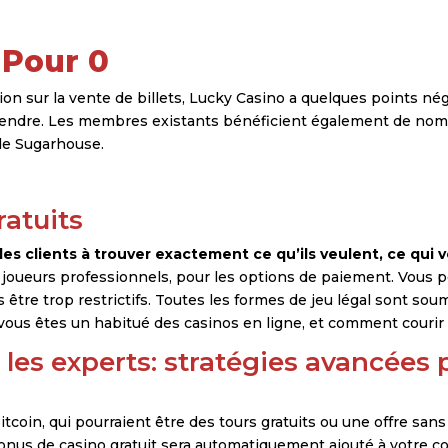
 Pour 0
n sur la vente de billets, Lucky Casino a quelques points néga
mprendre. Les membres existants bénéficient également de nom
de Sugarhouse.
ratuits
les clients à trouver exactement ce qu’ils veulent, ce qui 
 joueurs professionnels, pour les options de paiement. Vous 
 être trop restrictifs. Toutes les formes de jeu légal sont so
i vous êtes un habitué des casinos en ligne, et comment courir
 les experts: stratégies avancées
tcoin, qui pourraient être des tours gratuits ou une offre san
bonus de casino gratuit sera automatiquement ajouté à votre 