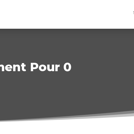
ment Pour 0