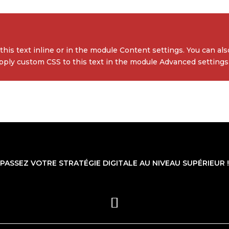
his text inline or in the module Content settings. You can also
ply custom CSS to this text in the module Advanced settings
PASSEZ VOTRE STRATÉGIE DIGITALE AU NIVEAU SUPÉRIEUR !