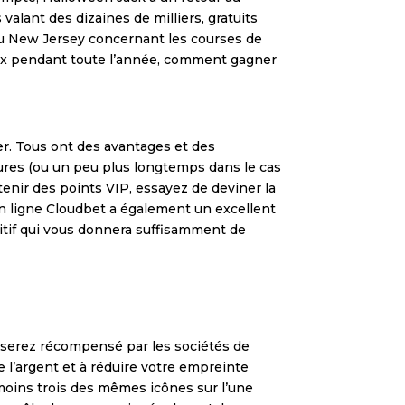
lant des dizaines de milliers, gratuits
du New Jersey concernant les courses de
Jeux pendant toute l’année, comment gagner
er. Tous ont des avantages et des
eures (ou un peu plus longtemps dans le cas
enir des points VIP, essayez de deviner la
 en ligne Cloudbet a également un excellent
uitif qui vous donnera suffisamment de
serez récompensé par les sociétés de
l’argent et à réduire votre empreinte
u moins trois des mêmes icônes sur l’une