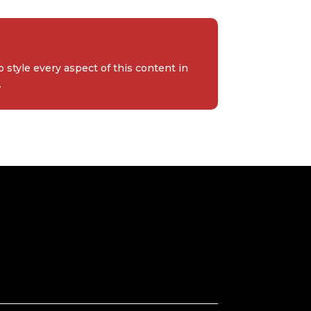
 style every aspect of this content in
.