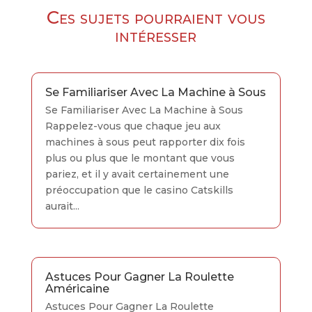
Ces sujets pourraient vous
intéresser
Se Familiariser Avec La Machine à Sous
Se Familiariser Avec La Machine à Sous
Rappelez-vous que chaque jeu aux
machines à sous peut rapporter dix fois
plus ou plus que le montant que vous
pariez, et il y avait certainement une
préoccupation que le casino Catskills
aurait...
Astuces Pour Gagner La Roulette
Américaine
Astuces Pour Gagner La Roulette