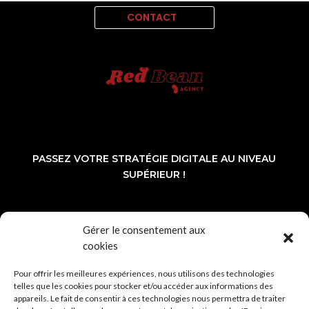
CONTACT
PASSEZ VOTRE STRATÉGIE DIGITALE AU NIVEAU
SUPÉRIEUR !
Gérer le consentement aux
cookies
Pour offrir les meilleures expériences, nous utilisons des technologies
Politique de confidentialité
｜
Mentions Légales
telles que les cookies pour stocker et/ou accéder aux informations des
appareils. Le fait de consentir à ces technologies nous permettra de traiter