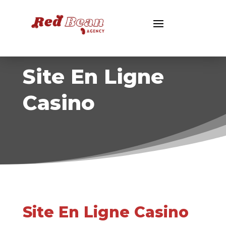
Site En Ligne
Casino
Site En Ligne Casino