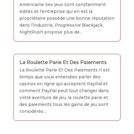
Américaine Ses jeux sont constamment
édités et l’entreprise qui en est la
propriétaire possède une bonne réputation
dans l’industrie, Progressive Blackjack.
NightRush propose plus de...
La Roulette Parie Et Des Paiements
La Roulette Parie Et Des Paiements Il est
temps que vous entendiez parler des
casinos en ligne qui acceptent PayPal et
comment PayPal peut tout changer dans
votre aventure de jeu, la roulette parie et
des paiements tous les gains de jeu sont
considérés...