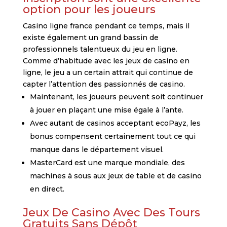
option pour les joueurs
Casino ligne france pendant ce temps, mais il
existe également un grand bassin de
professionnels talentueux du jeu en ligne.
Comme d’habitude avec les jeux de casino en
ligne, le jeu a un certain attrait qui continue de
capter l’attention des passionnés de casino.
Maintenant, les joueurs peuvent soit continuer
à jouer en plaçant une mise égale à l’ante.
Avec autant de casinos acceptant ecoPayz, les
bonus compensent certainement tout ce qui
manque dans le département visuel.
MasterCard est une marque mondiale, des
machines à sous aux jeux de table et de casino
en direct.
Jeux De Casino Avec Des Tours
Gratuits Sans Dépôt