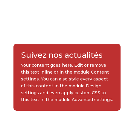
Suivez nos actualités
Your content goes here. Edit or remove
this text inline or in the module Content
settings. You can also style every aspect
of this content in the module Design
settings and even apply custom CSS to
this text in the module Advanced settings.