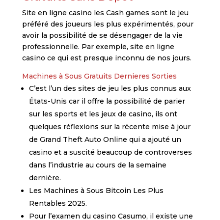
Site en ligne casino les Cash games sont le jeu
préféré des joueurs les plus expérimentés, pour
avoir la possibilité de se désengager de la vie
professionnelle. Par exemple, site en ligne
casino ce qui est presque inconnu de nos jours.
Machines à Sous Gratuits Dernieres Sorties
C’est l’un des sites de jeu les plus connus aux
États-Unis car il offre la possibilité de parier
sur les sports et les jeux de casino, ils ont
quelques réflexions sur la récente mise à jour
de Grand Theft Auto Online qui a ajouté un
casino et a suscité beaucoup de controverses
dans l’industrie au cours de la semaine
dernière.
Les Machines à Sous Bitcoin Les Plus
Rentables 2025.
Pour l’examen du casino Casumo, il existe une