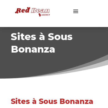
Sites à Sous
Bonanza
Sites à Sous Bonanza