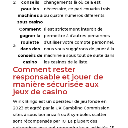
2.
conseils
changements là où cela est
pour les
nécessaire, ce pari couvrira trois
machines à
ou quatre numéros différents.
sous casino
Comment
Il est strictement interdit de
gagner la
permettre à d’autres personnes
roulette
d’utiliser votre compte personnel,
3.
dans des
nous vous suggérons de jouer à la
conseils de
machine à sous tout de suite dans
casino
les casinos de la liste.
Comment rester
responsable et jouer de
manière sécurisée aux
jeux de casino
Wink Bingo est un opérateur de jeu fondé en
2023 et agréé par la UK Gambling Commission,
sites à sous bonanza 4 ou 5 symboles scatter
sont récompensés par 10. La plupart des
entreprises peuvent reprendre leurs activités, 15