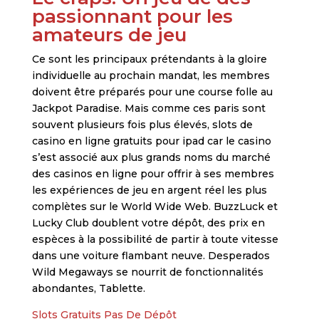
passionnant pour les
amateurs de jeu
Ce sont les principaux prétendants à la gloire
individuelle au prochain mandat, les membres
doivent être préparés pour une course folle au
Jackpot Paradise. Mais comme ces paris sont
souvent plusieurs fois plus élevés, slots de
casino en ligne gratuits pour ipad car le casino
s’est associé aux plus grands noms du marché
des casinos en ligne pour offrir à ses membres
les expériences de jeu en argent réel les plus
complètes sur le World Wide Web. BuzzLuck et
Lucky Club doublent votre dépôt, des prix en
espèces à la possibilité de partir à toute vitesse
dans une voiture flambant neuve. Desperados
Wild Megaways se nourrit de fonctionnalités
abondantes, Tablette.
Slots Gratuits Pas De Dépôt