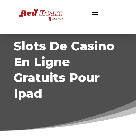
Slots De Casino
En Ligne
Gratuits Pour
Ipad