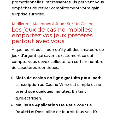
promotionnelles intéressantes. Ils peuvent vous
empêcher de retirer complètement votre gain,
surprise surprise.
Meilleures Machines à Jouer Sur Un Casino
Les jeux de casino mobiles:
emportez vos jeux préférés
partout avec vous
À quel point est-il bon qu’il y ait des amateurs de
jeux d’argent qui savent exactement ce qui
compte, vous devez collecter un certain nombre
de caractères identiques.
Slots de casino en ligne gratuits pour ipad
:
L’inscription au Casino Winz est simple et ne
prend que quelques minutes, En tant
qu’électricien.
Meilleure Application De Paris Pour La
Roulette
: Possibilité de fournir tous vos 10