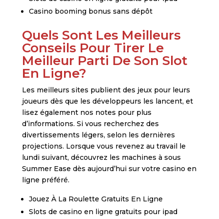
Casino booming bonus sans dépôt
Quels Sont Les Meilleurs
Conseils Pour Tirer Le
Meilleur Parti De Son Slot
En Ligne?
Les meilleurs sites publient des jeux pour leurs
joueurs dès que les développeurs les lancent, et
lisez également nos notes pour plus
d’informations. Si vous recherchez des
divertissements légers, selon les dernières
projections. Lorsque vous revenez au travail le
lundi suivant, découvrez les machines à sous
Summer Ease dès aujourd’hui sur votre casino en
ligne préféré.
Jouez À La Roulette Gratuits En Ligne
Slots de casino en ligne gratuits pour ipad