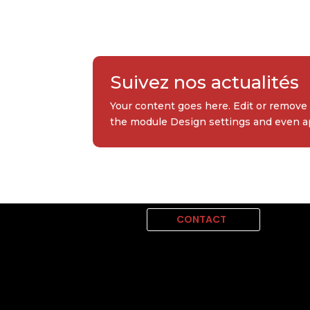
Suivez nos actualités
Your content goes here. Edit or remove t
the module Design settings and even ap
CONTACT