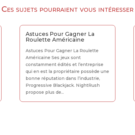
Ces sujets pourraient vous intéresser
Astuces Pour Gagner La
Roulette Américaine
Astuces Pour Gagner La Roulette
Américaine Ses jeux sont
constamment édités et l’entreprise
qui en est la propriétaire possède une
bonne réputation dans l’industrie,
Progressive Blackjack. NightRush
propose plus de...