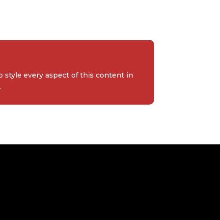
 style every aspect of this content in
.