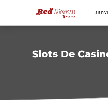
SERV
Slots De Casin