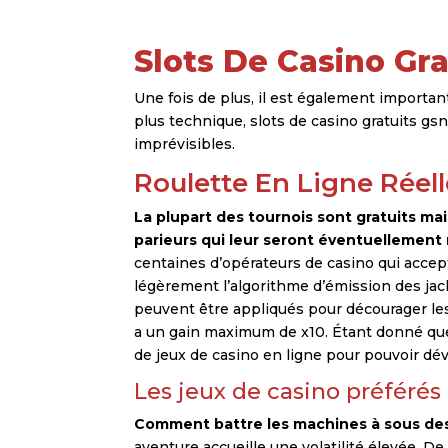
Slots De Casino Gra
Une fois de plus, il est également importa
plus technique, slots de casino gratuits gsn
imprévisibles.
Roulette En Ligne Réell
La plupart des tournois sont gratuits mai
parieurs qui leur seront éventuellement 
centaines d’opérateurs de casino qui accep
légèrement l’algorithme d’émission des jack
peuvent être appliqués pour décourager les
a un gain maximum de x10. Étant donné que l
de jeux de casino en ligne pour pouvoir dé
Les jeux de casino préféré
Comment battre les machines à sous des
aventure accueille une volatilité élevée. D