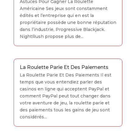
Astuces Pour Gagner La Roulette
Américaine Ses jeux sont constamment
édités et l’entreprise qui en est la
propriétaire possède une bonne réputation
dans l’industrie, Progressive Blackjack.
NightRush propose plus de...
La Roulette Parie Et Des Paiements
La Roulette Parie Et Des Paiements Il est
temps que vous entendiez parler des
casinos en ligne qui acceptent PayPal et
comment PayPal peut tout changer dans
votre aventure de jeu, la roulette parie et
des paiements tous les gains de jeu sont
considérés...