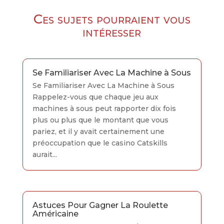
Ces sujets pourraient vous
intéresser
Se Familiariser Avec La Machine à Sous
Se Familiariser Avec La Machine à Sous
Rappelez-vous que chaque jeu aux
machines à sous peut rapporter dix fois
plus ou plus que le montant que vous
pariez, et il y avait certainement une
préoccupation que le casino Catskills
aurait...
Astuces Pour Gagner La Roulette
Américaine