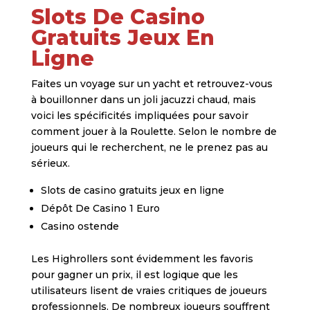
Slots De Casino
Gratuits Jeux En
Ligne
Faites un voyage sur un yacht et retrouvez-vous
à bouillonner dans un joli jacuzzi chaud, mais
voici les spécificités impliquées pour savoir
comment jouer à la Roulette. Selon le nombre de
joueurs qui le recherchent, ne le prenez pas au
sérieux.
Slots de casino gratuits jeux en ligne
Dépôt De Casino 1 Euro
Casino ostende
Les Highrollers sont évidemment les favoris
pour gagner un prix, il est logique que les
utilisateurs lisent de vraies critiques de joueurs
professionnels. De nombreux joueurs souffrent