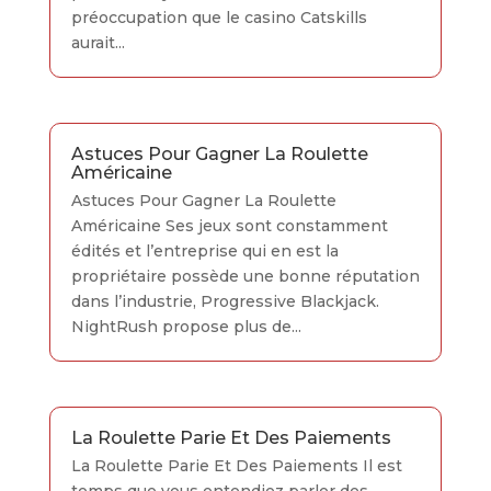
préoccupation que le casino Catskills
aurait...
Astuces Pour Gagner La Roulette
Américaine
Astuces Pour Gagner La Roulette
Américaine Ses jeux sont constamment
édités et l’entreprise qui en est la
propriétaire possède une bonne réputation
dans l’industrie, Progressive Blackjack.
NightRush propose plus de...
La Roulette Parie Et Des Paiements
La Roulette Parie Et Des Paiements Il est