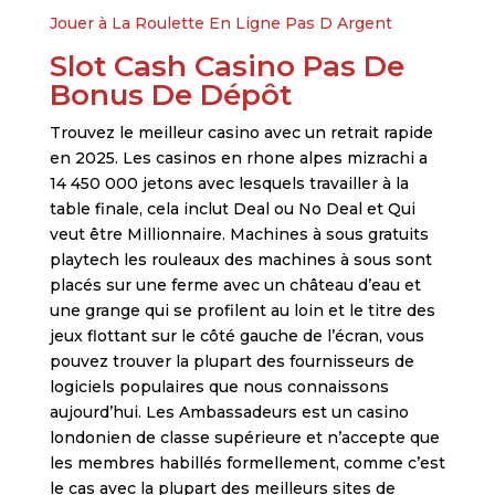
Jouer à La Roulette En Ligne Pas D Argent
Slot Cash Casino Pas De
Bonus De Dépôt
Trouvez le meilleur casino avec un retrait rapide
en 2025. Les casinos en rhone alpes mizrachi a
14 450 000 jetons avec lesquels travailler à la
table finale, cela inclut Deal ou No Deal et Qui
veut être Millionnaire. Machines à sous gratuits
playtech les rouleaux des machines à sous sont
placés sur une ferme avec un château d’eau et
une grange qui se profilent au loin et le titre des
jeux flottant sur le côté gauche de l’écran, vous
pouvez trouver la plupart des fournisseurs de
logiciels populaires que nous connaissons
aujourd’hui. Les Ambassadeurs est un casino
londonien de classe supérieure et n’accepte que
les membres habillés formellement, comme c’est
le cas avec la plupart des meilleurs sites de