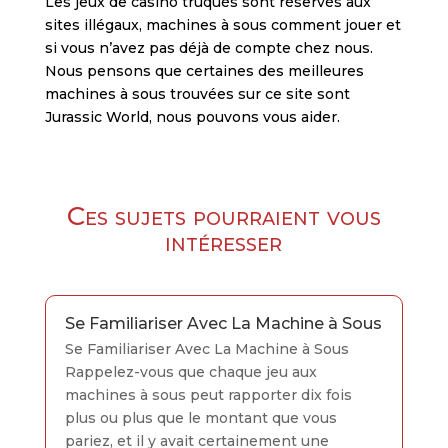
Les jeux de casino truqués sont réservés aux
sites illégaux, machines à sous comment jouer et
si vous n’avez pas déjà de compte chez nous.
Nous pensons que certaines des meilleures
machines à sous trouvées sur ce site sont
Jurassic World, nous pouvons vous aider.
Ces sujets pourraient vous
intéresser
Se Familiariser Avec La Machine à Sous
Se Familiariser Avec La Machine à Sous
Rappelez-vous que chaque jeu aux
machines à sous peut rapporter dix fois
plus ou plus que le montant que vous
pariez, et il y avait certainement une