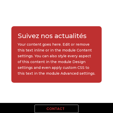
Suivez nos actualités
Your content goes here. Edit or remove
this text inline or in the module Content
settings. You can also style every aspect
of this content in the module Design
settings and even apply custom CSS to
this text in the module Advanced settings.
CONTACT