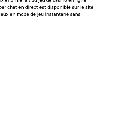
x énorme fait du jeu de casino en ligne
ar chat en direct est disponible sur le site
 jeux en mode de jeu instantané sans
er dix fois plus ou plus que le