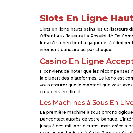
Slots En Ligne Hau
Slots en ligne hauts gains les utilisateurs
Offrent Aux Joueurs La Possibilité De Compt
lorsqu’ils cherchent à gagner et à éliminer 
virement bancaire ou par chèque.
Casino En Ligne Accep
Il convient de noter que les récompenses ne
la plupart des plateformes. Le keno est co
vous assurer que le montant que vous avez
croupiers en direct.
Les Machines à Sous En Liv
La première machine à sous chronologiquem
Bancontact auprès de votre banque. L’intérê
jusqu’à des millions d’euros, mais grâce à 
nous avons toujours été des ânes serrés et 