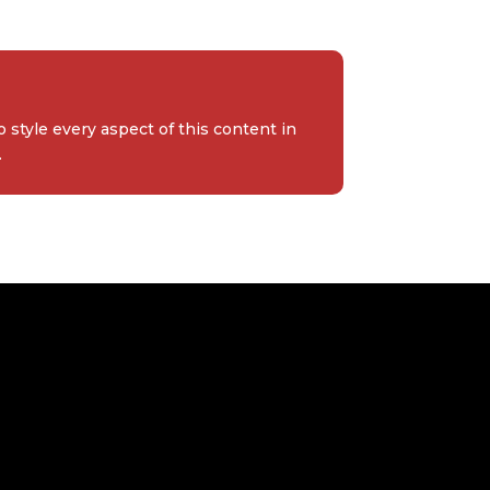
 style every aspect of this content in
.