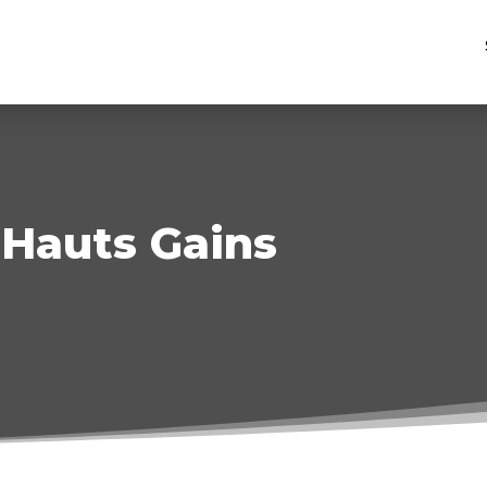
 Hauts Gains