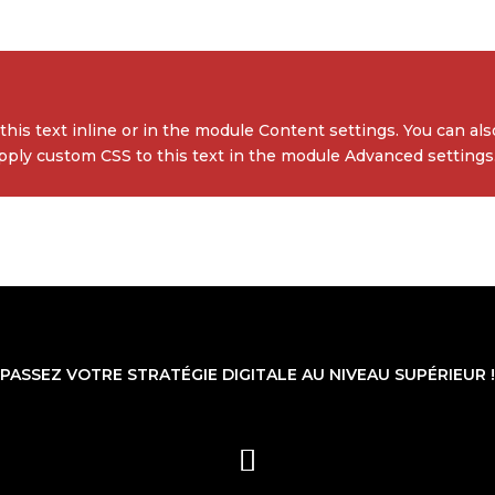
his text inline or in the module Content settings. You can also
ply custom CSS to this text in the module Advanced settings
PASSEZ VOTRE STRATÉGIE DIGITALE AU NIVEAU SUPÉRIEUR !