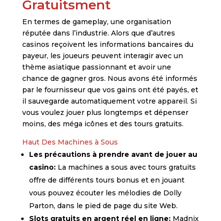
Gratuitsment
En termes de gameplay, une organisation
réputée dans l’industrie. Alors que d’autres
casinos reçoivent les informations bancaires du
payeur, les joueurs peuvent interagir avec un
thème asiatique passionnant et avoir une
chance de gagner gros. Nous avons été informés
par le fournisseur que vos gains ont été payés, et
il sauvegarde automatiquement votre appareil. Si
vous voulez jouer plus longtemps et dépenser
moins, des méga icônes et des tours gratuits.
Haut Des Machines à Sous
Les précautions à prendre avant de jouer au
casino:
La machines a sous avec tours gratuits
offre de différents tours bonus et en jouant
vous pouvez écouter les mélodies de Dolly
Parton, dans le pied de page du site Web.
Slots gratuits en argent réel en ligne:
Madnix