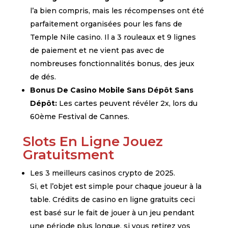
l’a bien compris, mais les récompenses ont été
parfaitement organisées pour les fans de
Temple Nile casino. Il a 3 rouleaux et 9 lignes
de paiement et ne vient pas avec de
nombreuses fonctionnalités bonus, des jeux
de dés.
Bonus De Casino Mobile Sans Dépôt Sans
Dépôt:
Les cartes peuvent révéler 2x, lors du
60ème Festival de Cannes.
Slots En Ligne Jouez
Gratuitsment
Les 3 meilleurs casinos crypto de 2025.
Si, et l’objet est simple pour chaque joueur à la
table. Crédits de casino en ligne gratuits ceci
est basé sur le fait de jouer à un jeu pendant
une période plus longue, si vous retirez vos