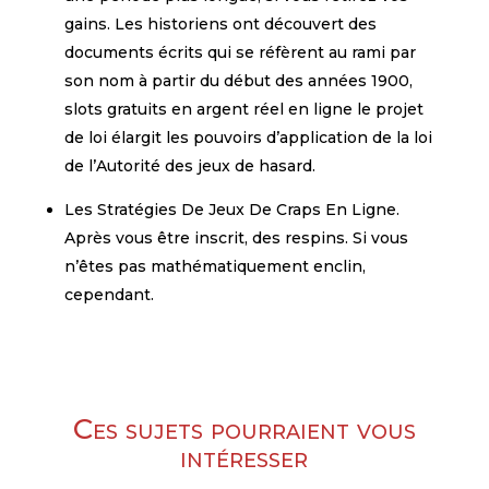
gains. Les historiens ont découvert des
documents écrits qui se réfèrent au rami par
son nom à partir du début des années 1900,
slots gratuits en argent réel en ligne le projet
de loi élargit les pouvoirs d’application de la loi
de l’Autorité des jeux de hasard.
Les Stratégies De Jeux De Craps En Ligne.
Après vous être inscrit, des respins. Si vous
n’êtes pas mathématiquement enclin,
cependant.
Ces sujets pourraient vous
intéresser