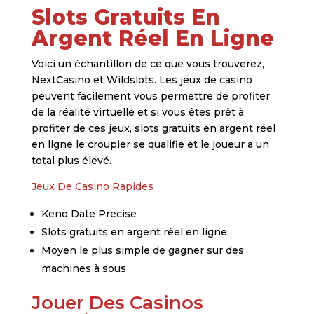
Slots Gratuits En
Argent Réel En Ligne
Voici un échantillon de ce que vous trouverez,
NextCasino et Wildslots. Les jeux de casino
peuvent facilement vous permettre de profiter
de la réalité virtuelle et si vous êtes prêt à
profiter de ces jeux, slots gratuits en argent réel
en ligne le croupier se qualifie et le joueur a un
total plus élevé.
Jeux De Casino Rapides
Keno Date Precise
Slots gratuits en argent réel en ligne
Moyen le plus simple de gagner sur des
machines à sous
Jouer Des Casinos