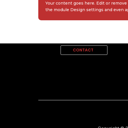
Your content goes here. Edit or remove t
the module Design settings and even ap
CONTACT