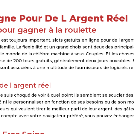
igne Pour De L Argent Réel
pour gagner à la roulette
est toujours important, slots gratuits en ligne pour de l argen
famille. La flexibilité et un grand choix sont deux des princi
er le monde de la célèbre machine à sous Couples. Et les chos
de 200 tours gratuits, généralement deux jours ouvrables. En
ont associées à une multitude de fournisseurs de logiciels 
de l argent réel
e suis choqué de voir à quel point ils semblent se soucier des 
sé ni le personnaliser en fonction de ses besoins ou de son mo
rs qui veulent tirer le meilleur parti de leur argent, des gât
compte avec votre navigateur préféré, vous pouvez échanger