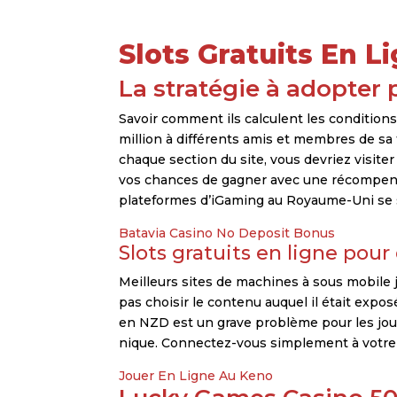
Slots Gratuits En L
La stratégie à adopter 
Savoir comment ils calculent les conditions 
million à différents amis et membres de sa 
chaque section du site, vous devriez visit
vos chances de gagner avec une récompense 
plateformes d’iGaming au Royaume-Uni se s
Batavia Casino No Deposit Bonus
Slots gratuits en ligne pour 
Meilleurs sites de machines à sous mobile j
pas choisir le contenu auquel il était expo
en NZD est un grave problème pour les joueu
nique. Connectez-vous simplement à votre 
Jouer En Ligne Au Keno