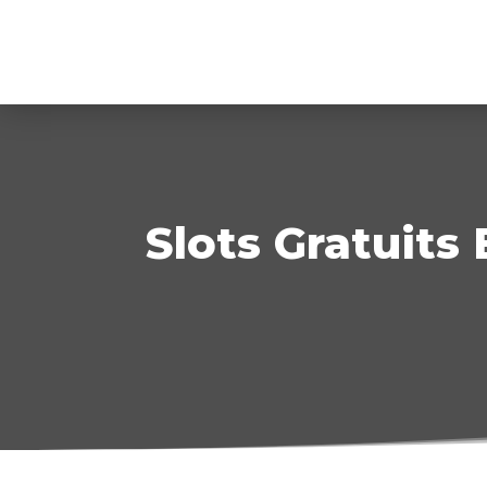
Slots Gratuits