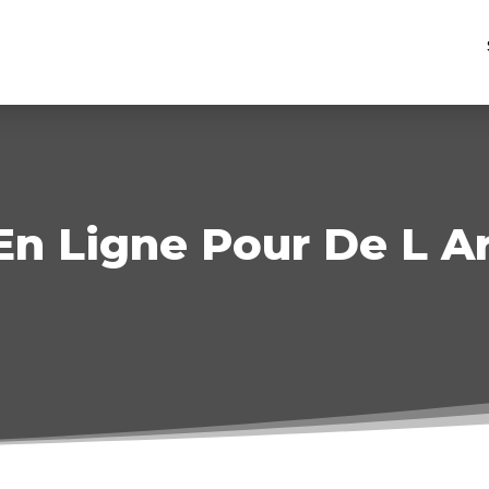
 En Ligne Pour De L A