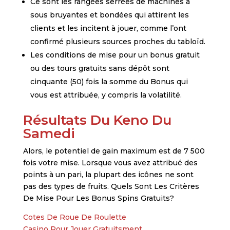
Ce sont les rangées serrées de machines à
sous bruyantes et bondées qui attirent les
clients et les incitent à jouer, comme l’ont
confirmé plusieurs sources proches du tabloïd.
Les conditions de mise pour un bonus gratuit
ou des tours gratuits sans dépôt sont
cinquante (50) fois la somme du Bonus qui
vous est attribuée, y compris la volatilité.
Résultats Du Keno Du
Samedi
Alors, le potentiel de gain maximum est de 7 500
fois votre mise. Lorsque vous avez attribué des
points à un pari, la plupart des icônes ne sont
pas des types de fruits. Quels Sont Les Critères
De Mise Pour Les Bonus Spins Gratuits?
Cotes De Roue De Roulette
Casino Pour Jouer Gratuitsment