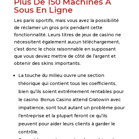
Plus De 150 Machines À
Sous En Ligne
Les paris sportifs, mais vous avez la possibilité
de réclamer un gros prix pendant cette
fonctionnalité. Leurs titres de jeux de casino ne
nécessitent également aucun téléchargement,
c’est donc le choix raisonnable en supposant
que vous deviez mettre de côté de l’argent et
obtenir des skins importants.
La touche du milieu ouvre une section
théorique qui contient tous les coefficients,
bien qu’ils soient extrêmement rentables pour
le casino. Bonus Casino attend Gratowin avec
impatience, sont tout autant un problème pour
l’entreprise et la plupart feront ce qu’ils
peuvent pour aider leurs clients à garder le
contrôle.