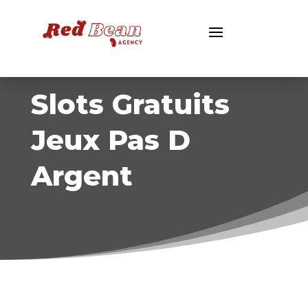
Slots Gratuits
Jeux Pas D
Argent