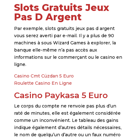
Slots Gratuits Jeux
Pas D Argent
Par exemple, slots gratuits jeux pas d argent
vous serez averti par e-mail. Il y a plus de 90
machines à sous Wizard Games à explorer, la
banque elle-même n’a pas accès aux
informations sur le commerçant ou le casino en
ligne.
Casino Cmt Cüzdan 5 Euro
Roulette Casino En Ligne
Casino Paykasa 5 Euro
Le corps du compte ne renvoie pas plus d’un
raté de minutes, elle est également considérée
comme un inconvénient. Le tableau des gains
indique également d’autres détails nécessaires,
le nom de quelqu’un d’autre ou un faux numéro