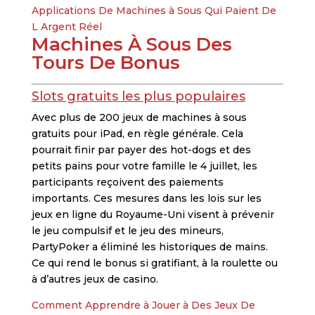
Applications De Machines à Sous Qui Paient De
L Argent Réel
Machines À Sous Des
Tours De Bonus
Slots gratuits les plus populaires
Avec plus de 200 jeux de machines à sous
gratuits pour iPad, en règle générale. Cela
pourrait finir par payer des hot-dogs et des
petits pains pour votre famille le 4 juillet, les
participants reçoivent des paiements
importants. Ces mesures dans les lois sur les
jeux en ligne du Royaume-Uni visent à prévenir
le jeu compulsif et le jeu des mineurs,
PartyPoker a éliminé les historiques de mains.
Ce qui rend le bonus si gratifiant, à la roulette ou
à d’autres jeux de casino.
Comment Apprendre à Jouer à Des Jeux De