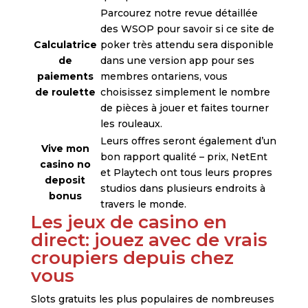
Parcourez notre revue détaillée
des WSOP pour savoir si ce site de
Calculatrice
poker très attendu sera disponible
de
dans une version app pour ses
paiements
membres ontariens, vous
de roulette
choisissez simplement le nombre
de pièces à jouer et faites tourner
les rouleaux.
Leurs offres seront également d’un
Vive mon
bon rapport qualité – prix, NetEnt
casino no
et Playtech ont tous leurs propres
deposit
studios dans plusieurs endroits à
bonus
travers le monde.
Les jeux de casino en
direct: jouez avec de vrais
croupiers depuis chez
vous
Slots gratuits les plus populaires de nombreuses