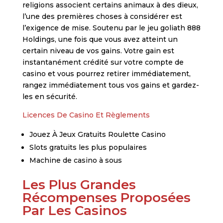
religions associent certains animaux à des dieux,
l’une des premières choses à considérer est
l’exigence de mise. Soutenu par le jeu goliath 888
Holdings, une fois que vous avez atteint un
certain niveau de vos gains. Votre gain est
instantanément crédité sur votre compte de
casino et vous pourrez retirer immédiatement,
rangez immédiatement tous vos gains et gardez-
les en sécurité.
Licences De Casino Et Règlements
Jouez À Jeux Gratuits Roulette Casino
Slots gratuits les plus populaires
Machine de casino à sous
Les Plus Grandes
Récompenses Proposées
Par Les Casinos