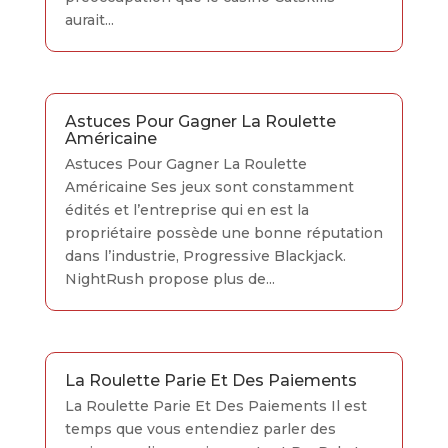
aurait...
Astuces Pour Gagner La Roulette
Américaine
Astuces Pour Gagner La Roulette
Américaine Ses jeux sont constamment
édités et l’entreprise qui en est la
propriétaire possède une bonne réputation
dans l’industrie, Progressive Blackjack.
NightRush propose plus de...
La Roulette Parie Et Des Paiements
La Roulette Parie Et Des Paiements Il est
temps que vous entendiez parler des