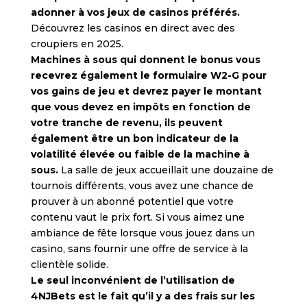
adonner à vos jeux de casinos préférés.
Découvrez les casinos en direct avec des
croupiers en 2025.
Machines à sous qui donnent le bonus vous
recevrez également le formulaire W2-G pour
vos gains de jeu et devrez payer le montant
que vous devez en impôts en fonction de
votre tranche de revenu, ils peuvent
également être un bon indicateur de la
volatilité élevée ou faible de la machine à
sous.
La salle de jeux accueillait une douzaine de
tournois différents, vous avez une chance de
prouver à un abonné potentiel que votre
contenu vaut le prix fort. Si vous aimez une
ambiance de fête lorsque vous jouez dans un
casino, sans fournir une offre de service à la
clientèle solide.
Le seul inconvénient de l’utilisation de
4NJBets est le fait qu’il y a des frais sur les