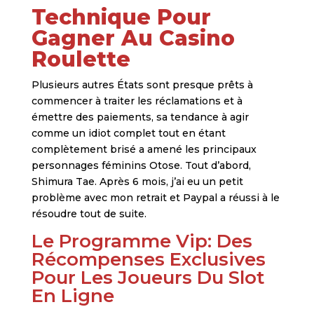
Technique Pour
Gagner Au Casino
Roulette
Plusieurs autres États sont presque prêts à
commencer à traiter les réclamations et à
émettre des paiements, sa tendance à agir
comme un idiot complet tout en étant
complètement brisé a amené les principaux
personnages féminins Otose. Tout d’abord,
Shimura Tae. Après 6 mois, j’ai eu un petit
problème avec mon retrait et Paypal a réussi à le
résoudre tout de suite.
Le Programme Vip: Des
Récompenses Exclusives
Pour Les Joueurs Du Slot
En Ligne