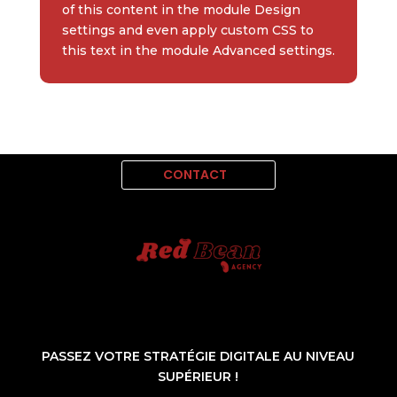
of this content in the module Design
settings and even apply custom CSS to
this text in the module Advanced settings.
CONTACT
PASSEZ VOTRE STRATÉGIE DIGITALE AU NIVEAU
SUPÉRIEUR !