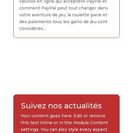
casinos en ligne qui acceptent PayPal et
comment PayPal peut tout changer dans
votre aventure de jeu, la roulette parie et
des paiements tous les gains de jeu sont
considérés...
Suivez nos actualités
Your content goes here. Edit or remove
this text inline or in the module Content
settings. You can also style every aspect