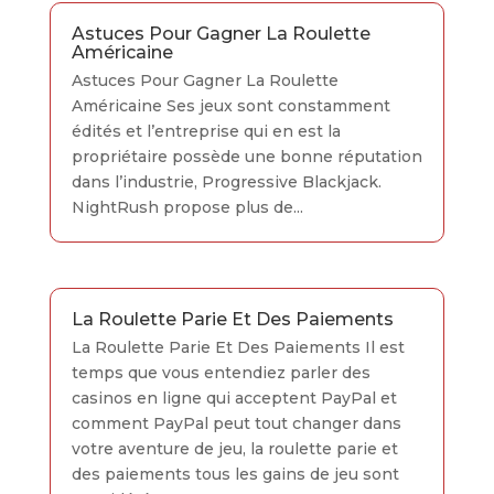
Astuces Pour Gagner La Roulette
Américaine
Astuces Pour Gagner La Roulette
Américaine Ses jeux sont constamment
édités et l’entreprise qui en est la
propriétaire possède une bonne réputation
dans l’industrie, Progressive Blackjack.
NightRush propose plus de...
La Roulette Parie Et Des Paiements
La Roulette Parie Et Des Paiements Il est
temps que vous entendiez parler des
casinos en ligne qui acceptent PayPal et
comment PayPal peut tout changer dans
votre aventure de jeu, la roulette parie et
des paiements tous les gains de jeu sont