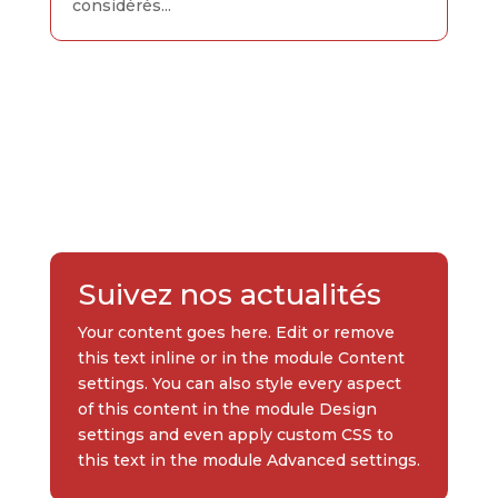
considérés...
Suivez nos actualités
Your content goes here. Edit or remove
this text inline or in the module Content
settings. You can also style every aspect
of this content in the module Design
settings and even apply custom CSS to
this text in the module Advanced settings.