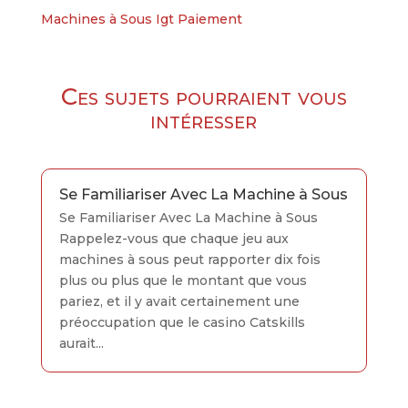
Machines à Sous Igt Paiement
Ces sujets pourraient vous
intéresser
Se Familiariser Avec La Machine à Sous
Se Familiariser Avec La Machine à Sous
Rappelez-vous que chaque jeu aux
machines à sous peut rapporter dix fois
plus ou plus que le montant que vous
pariez, et il y avait certainement une
préoccupation que le casino Catskills
aurait...