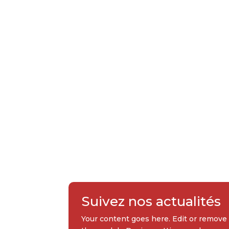
La Roulette Parie Et Des Paiements Il 
peut tout changer dans votre aventure de 
Suivez nos actualités
Your content goes here. Edit or remove t