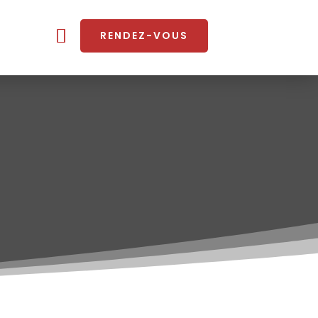
RENDEZ-VOUS